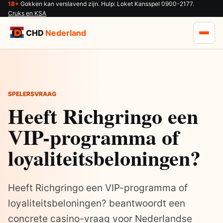
18+
Gokken kan verslavend zijn. Hulp: Loket Kansspel 0900-2177.
Cruks en KSA
CHD
Nederland
SPELERSVRAAG
Heeft Richgringo een
VIP-programma of
loyaliteitsbeloningen?
Heeft Richgringo een VIP-programma of
loyaliteitsbeloningen? beantwoordt een
concrete casino-vraag voor Nederlandse