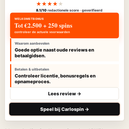
★
★
★
★
★
8.1/10
redactionele score · geverifieerd
WELKOMSTBONUS
Tot €2.500 + 250 spins
controleer de actuele voorwaarden
Waarom aanbevolen
Goede optie naast oude reviews en
betaalgidsen.
Betalen & uitbetalen
Controleer licentie, bonusregels en
opnameproces.
Lees review ->
Speel bij Carlospin ->