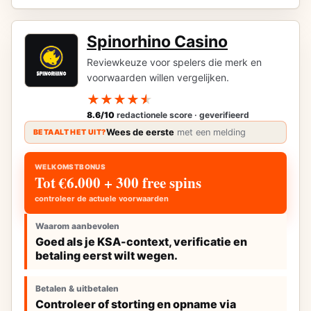
Spinorhino Casino
Reviewkeuze voor spelers die merk en
voorwaarden willen vergelijken.
★
★
★
★
★
8.6/10
redactionele score · geverifieerd
Wees de eerste
met een melding
BETAALT HET UIT?
WELKOMSTBONUS
Tot €6.000 + 300 free spins
controleer de actuele voorwaarden
Waarom aanbevolen
Goed als je KSA-context, verificatie en
betaling eerst wilt wegen.
Betalen & uitbetalen
Controleer of storting en opname via