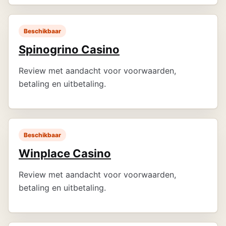
Beschikbaar
Spinogrino Casino
Review met aandacht voor voorwaarden,
betaling en uitbetaling.
Beschikbaar
Winplace Casino
Review met aandacht voor voorwaarden,
betaling en uitbetaling.