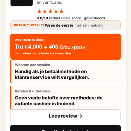
en verificatie.
★
★
★
★
★
9.6/10
redactionele score · geverifieerd
Wees de eerste
met een melding
BETAALT HET UIT?
WELKOMSTBONUS
Tot €4.000 + 400 free spins
controleer de actuele voorwaarden
Waarom aanbevolen
Handig als je betaalmethode en
klantenservice wilt vergelijken.
Betalen & uitbetalen
Geen vaste belofte over methodes; de
actuele cashier is leidend.
Lees review ->