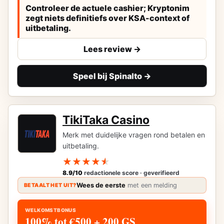
Controleer de actuele cashier; Kryptonim
zegt niets definitiefs over KSA-context of
uitbetaling.
Lees review ->
Speel bij Spinalto ->
TikiTaka Casino
Merk met duidelijke vragen rond betalen en
uitbetaling.
★
★
★
★
★
8.9/10
redactionele score · geverifieerd
Wees de eerste
met een melding
BETAALT HET UIT?
WELKOMSTBONUS
100% tot €500 + 200 GS