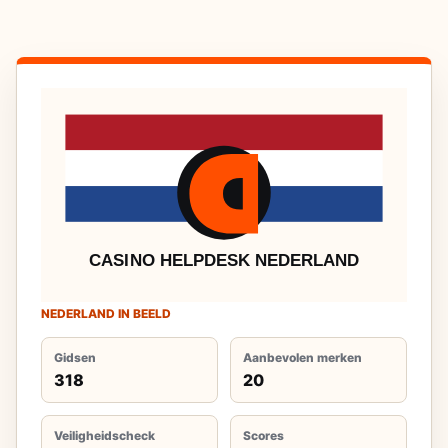
NEDERLAND IN BEELD
Gidsen
Aanbevolen merken
318
20
Veiligheidscheck
Scores