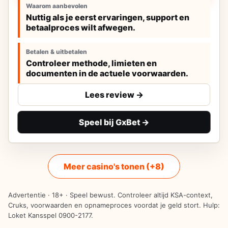
Waarom aanbevolen
Nuttig als je eerst ervaringen, support en
betaalproces wilt afwegen.
Betalen & uitbetalen
Controleer methode, limieten en
documenten in de actuele voorwaarden.
Lees review ->
Speel bij GxBet ->
Meer casino's tonen (+8)
Advertentie · 18+ · Speel bewust. Controleer altijd KSA-context,
Cruks, voorwaarden en opnameproces voordat je geld stort. Hulp:
Loket Kansspel 0900-2177.