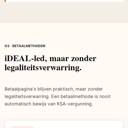
03 · BETAALMETHODEN
iDEAL-led, maar zonder
legaliteitsverwarring.
Betaalpagina's blijven praktisch, maar zonder
legaliteitsverwarring. Een betaalmethode is nooit
automatisch bewijs van KSA-vergunning.