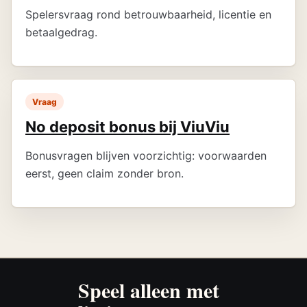
Spelersvraag rond betrouwbaarheid, licentie en
betaalgedrag.
Vraag
No deposit bonus bij ViuViu
Bonusvragen blijven voorzichtig: voorwaarden
eerst, geen claim zonder bron.
Speel alleen met