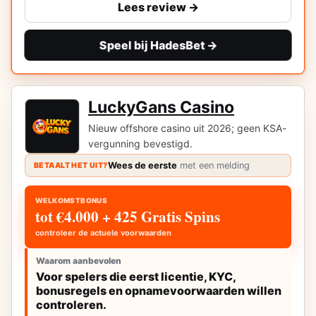
Lees review ->
Speel bij HadesBet ->
LuckyGans Casino
Nieuw offshore casino uit 2026; geen KSA-
vergunning bevestigd.
Wees de eerste
met een melding
BETAALT HET UIT?
WELKOMSTBONUS
tot €4.000 + 425 Gratis Spins
controleer de actuele voorwaarden
Waarom aanbevolen
Voor spelers die eerst licentie, KYC,
bonusregels en opnamevoorwaarden willen
controleren.