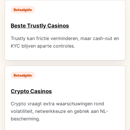
Betaalgids
Beste Trustly Casinos
Trustly kan frictie verminderen, maar cash-out en
KYC blijven aparte controles.
Betaalgids
Crypto Casinos
Crypto vraagt extra waarschuwingen rond
volatiliteit, netwerkkeuze en gebrek aan NL-
bescherming.