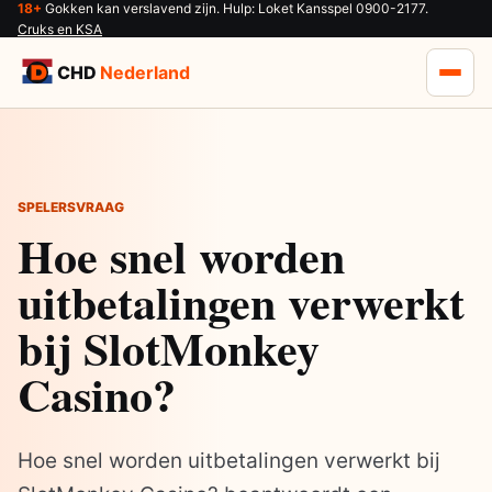
18+
Gokken kan verslavend zijn. Hulp: Loket Kansspel 0900-2177.
Cruks en KSA
CHD
Nederland
SPELERSVRAAG
Hoe snel worden
uitbetalingen verwerkt
bij SlotMonkey
Casino?
Hoe snel worden uitbetalingen verwerkt bij