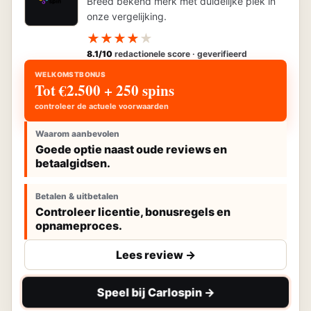
Breed bekend merk met duidelijke plek in
onze vergelijking.
★
★
★
★
★
8.1/10
redactionele score · geverifieerd
WELKOMSTBONUS
Tot €2.500 + 250 spins
controleer de actuele voorwaarden
Waarom aanbevolen
Goede optie naast oude reviews en
betaalgidsen.
Betalen & uitbetalen
Controleer licentie, bonusregels en
opnameproces.
Lees review ->
Speel bij Carlospin ->