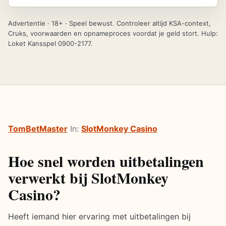
Advertentie · 18+ · Speel bewust. Controleer altijd KSA-context,
Cruks, voorwaarden en opnameproces voordat je geld stort. Hulp:
Loket Kansspel 0900-2177.
TomBetMaster
In:
SlotMonkey Casino
Hoe snel worden uitbetalingen
verwerkt bij SlotMonkey
Casino?
Heeft iemand hier ervaring met uitbetalingen bij