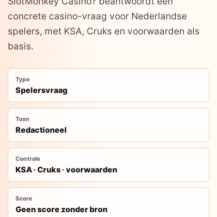
SlotMonkey Casino? beantwoordt een
concrete casino-vraag voor Nederlandse
spelers, met KSA, Cruks en voorwaarden als
basis.
Type
Spelersvraag
Toon
Redactioneel
Controle
KSA · Cruks · voorwaarden
Score
Geen score zonder bron