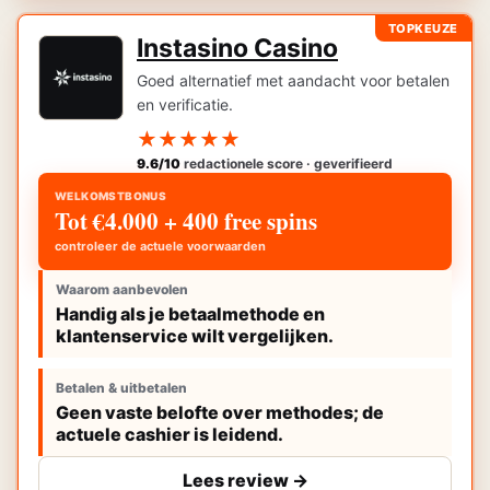
TOPKEUZE
Instasino Casino
Goed alternatief met aandacht voor betalen
en verificatie.
★
★
★
★
★
9.6/10
redactionele score · geverifieerd
WELKOMSTBONUS
Tot €4.000 + 400 free spins
controleer de actuele voorwaarden
Waarom aanbevolen
Handig als je betaalmethode en
klantenservice wilt vergelijken.
Betalen & uitbetalen
Geen vaste belofte over methodes; de
actuele cashier is leidend.
Lees review ->