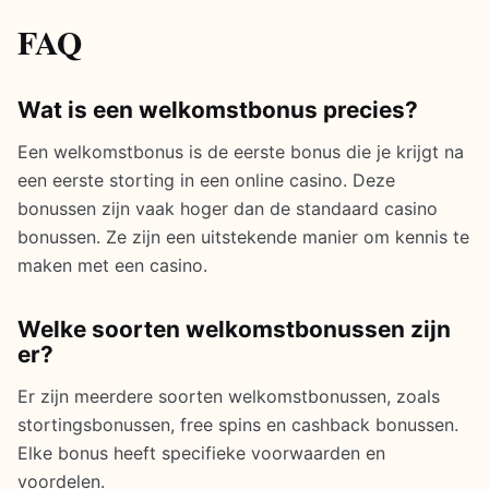
FAQ
Wat is een welkomstbonus precies?
Een welkomstbonus is de eerste bonus die je krijgt na
een eerste storting in een online casino. Deze
bonussen zijn vaak hoger dan de standaard casino
bonussen. Ze zijn een uitstekende manier om kennis te
maken met een casino.
Welke soorten welkomstbonussen zijn
er?
Er zijn meerdere soorten welkomstbonussen, zoals
stortingsbonussen, free spins en cashback bonussen.
Elke bonus heeft specifieke voorwaarden en
voordelen.