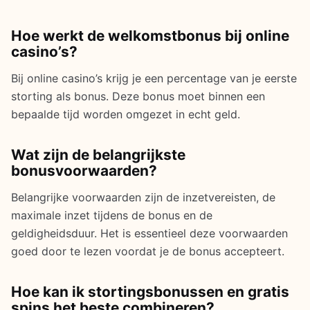
Hoe werkt de welkomstbonus bij online
casino’s?
Bij online casino’s krijg je een percentage van je eerste
storting als bonus. Deze bonus moet binnen een
bepaalde tijd worden omgezet in echt geld.
Wat zijn de belangrijkste
bonusvoorwaarden?
Belangrijke voorwaarden zijn de inzetvereisten, de
maximale inzet tijdens de bonus en de
geldigheidsduur. Het is essentieel deze voorwaarden
goed door te lezen voordat je de bonus accepteert.
Hoe kan ik stortingsbonussen en gratis
spins het beste combineren?