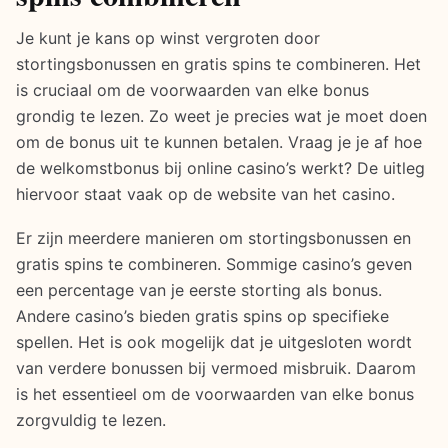
Je kunt je kans op winst vergroten door
stortingsbonussen en gratis spins te combineren. Het
is cruciaal om de voorwaarden van elke bonus
grondig te lezen. Zo weet je precies wat je moet doen
om de bonus uit te kunnen betalen. Vraag je je af hoe
de welkomstbonus bij online casino’s werkt? De uitleg
hiervoor staat vaak op de website van het casino.
Er zijn meerdere manieren om stortingsbonussen en
gratis spins te combineren. Sommige casino’s geven
een percentage van je eerste storting als bonus.
Andere casino’s bieden gratis spins op specifieke
spellen. Het is ook mogelijk dat je uitgesloten wordt
van verdere bonussen bij vermoed misbruik. Daarom
is het essentieel om de voorwaarden van elke bonus
zorgvuldig te lezen.