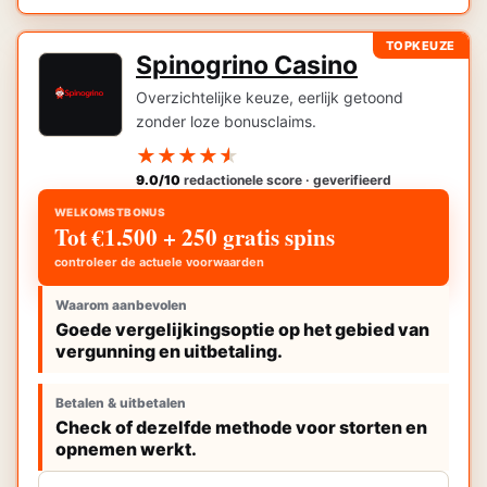
TOPKEUZE
Spinogrino Casino
Overzichtelijke keuze, eerlijk getoond
zonder loze bonusclaims.
★
★
★
★
★
9.0/10
redactionele score · geverifieerd
WELKOMSTBONUS
Tot €1.500 + 250 gratis spins
controleer de actuele voorwaarden
Waarom aanbevolen
Goede vergelijkingsoptie op het gebied van
vergunning en uitbetaling.
Betalen & uitbetalen
Check of dezelfde methode voor storten en
opnemen werkt.