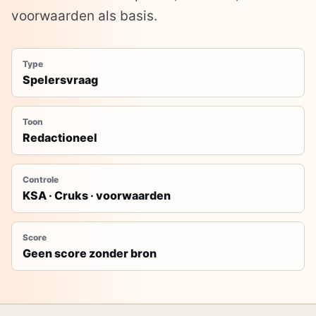
voorwaarden als basis.
Type
Spelersvraag
Toon
Redactioneel
Controle
KSA · Cruks · voorwaarden
Score
Geen score zonder bron