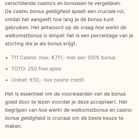
verschillende casino’s en bonussen te vergelijken.
De
casino bonus geldigheid
speelt een cruciale rol,
omdat het aangeeft hoe lang je de bonus kunt
gebruiken. Het antwoord op de vraag
hoe werkt de
welkomstbonus
is simpel: het is een percentage van je
storting die je als bonus krijgt.
711 Casino: max. €711,- met een 100% bonus
TOTO: 250 free spins
Unibet: €50,- live casino credit
Het is essentieel om de voorwaarden van de bonus
goed door te lezen voordat je deze accepteert. Het
begrijpen van
hoe werkt de welkomstbonus
en
casino
bonus geldigheid
is cruciaal om de beste keuze te
maken.