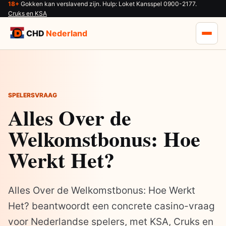
18+
Gokken kan verslavend zijn. Hulp: Loket Kansspel 0900-2177.
Cruks en KSA
CHD
Nederland
SPELERSVRAAG
Alles Over de
Welkomstbonus: Hoe
Werkt Het?
Alles Over de Welkomstbonus: Hoe Werkt
Het? beantwoordt een concrete casino-vraag
voor Nederlandse spelers, met KSA, Cruks en