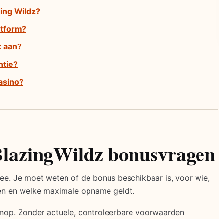
zing Wildz?
atform?
z aan?
ntie?
Casino?
BlazingWildz bonusvragen
e. Je moet weten of de bonus beschikbaar is, voor wie,
len en welke maximale opname geldt.
nop. Zonder actuele, controleerbare voorwaarden