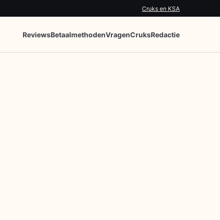
Cruks en KSA
Reviews
Betaalmethoden
Vragen
Cruks
Redactie