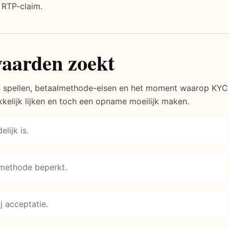
 RTP-claim.
waarden zoekt
ten spellen, betaalmethode-eisen en het moment waarop KYC
kelijk lijken en toch een opname moeilijk maken.
lijk is.
methode beperkt.
 acceptatie.