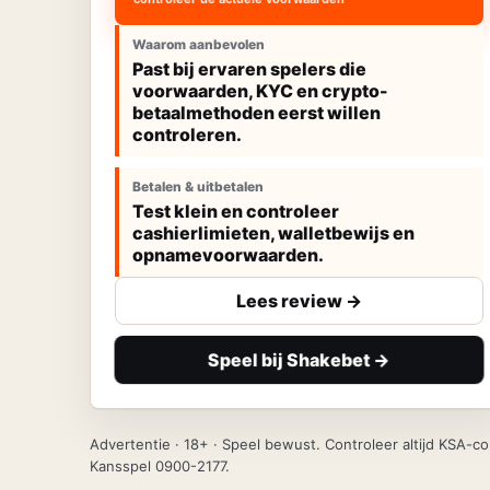
Waarom aanbevolen
Past bij ervaren spelers die
voorwaarden, KYC en crypto-
betaalmethoden eerst willen
controleren.
Betalen & uitbetalen
Test klein en controleer
cashierlimieten, walletbewijs en
opnamevoorwaarden.
Lees review ->
Speel bij Shakebet ->
Advertentie · 18+ · Speel bewust. Controleer altijd KSA-
Kansspel 0900-2177.