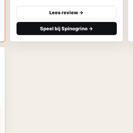
Lees review ->
Speel bij Spinogrino ->