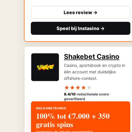
Lees review ->
Speel bij Instasino ->
Shakebet Casino
Casino, sportsbook en crypto in
één account met duidelijke
offshore-context.
★
★
★
★
★
8.4/10
redactionele score ·
geverifieerd
WELKOMSTBONUS
100% tot €7.000 + 350
gratis spins
controleer de actuele voorwaarden