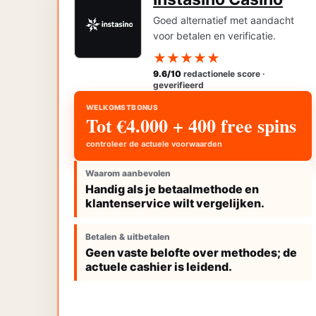
Goed alternatief met aandacht
voor betalen en verificatie.
★
★
★
★
★
9.6/10
redactionele score ·
geverifieerd
WELKOMSTBONUS
Tot €4.000 + 400 free spins
controleer de actuele voorwaarden
Waarom aanbevolen
Handig als je betaalmethode en
klantenservice wilt vergelijken.
Betalen & uitbetalen
Geen vaste belofte over methodes; de
actuele cashier is leidend.