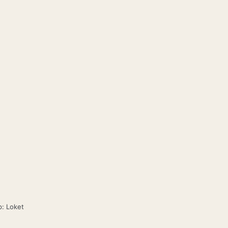
p: Loket