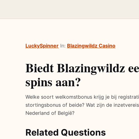
LuckySpinner
In:
Blazingwildz Casino
Biedt Blazingwildz e
spins aan?
Welke soort welkomstbonus krijg je bij registrat
stortingsbonus of beide? Wat zijn de inzetverei
Nederland of België?
Related Questions