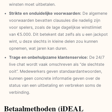
winsten moet uitbetalen.
Strikte en onduidelijke voorwaarden:
De algemene
voorwaarden bevatten clausules die nadelig zijn
voor spelers, zoals de lage dagelijkse winstlimiet
van €5.000. Dit betekent dat zelfs als u een jackpot
wint, u deze slechts in kleine delen zou kunnen
opnemen, wat jaren kan duren.
Trage en onbehulpzame klantenservice:
De 24/7
live chat wordt vaak omschreven als “de slechtste
ooit”. Medewerkers geven standaardantwoorden,
kunnen geen concrete informatie geven over de
status van een uitbetaling en verbreken soms de
verbinding.
Betaalmethoden (iDEAL