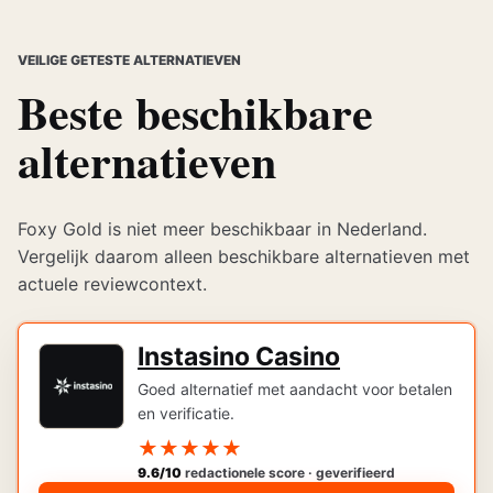
VEILIGE GETESTE ALTERNATIEVEN
Beste beschikbare
alternatieven
Foxy Gold is niet meer beschikbaar in Nederland.
Vergelijk daarom alleen beschikbare alternatieven met
actuele reviewcontext.
Instasino Casino
Goed alternatief met aandacht voor betalen
en verificatie.
★
★
★
★
★
9.6/10
redactionele score · geverifieerd