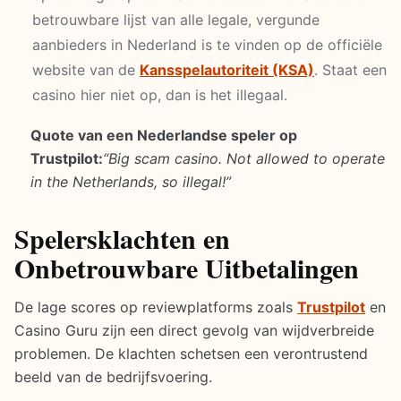
betrouwbare lijst van alle legale, vergunde
aanbieders in Nederland is te vinden op de officiële
website van de
Kansspelautoriteit (KSA)
. Staat een
casino hier niet op, dan is het illegaal.
Quote van een Nederlandse speler op
Trustpilot:
“Big scam casino. Not allowed to operate
in the Netherlands, so illegal!”
Spelersklachten en
Onbetrouwbare Uitbetalingen
De lage scores op reviewplatforms zoals
Trustpilot
en
Casino Guru zijn een direct gevolg van wijdverbreide
problemen. De klachten schetsen een verontrustend
beeld van de bedrijfsvoering.