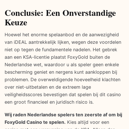
Conclusie: Een Onverstandige
Keuze
Hoewel het enorme spelaanbod en de aanwezigheid
van iDEAL aantrekkelijk lijken, wegen deze voordelen
niet op tegen de fundamentele nadelen. Het gebrek
aan een KSA-licentie plaatst FoxyGold buiten de
Nederlandse wet, waardoor u als speler geen enkele
bescherming geniet en nergens kunt aankloppen bij
problemen. De overweldigende hoeveelheid klachten
over niet-uitbetalen en de extreem lage
veiligheidsscores bevestigen dat spelen bij dit casino
een groot financieel en juridisch risico is.
Wij raden Nederlandse spelers ten zeerste af om bij
FoxyGold Casino te spelen.
Kies altijd voor een