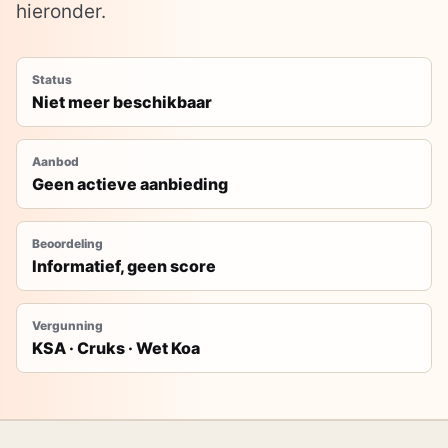
hieronder.
Status
Niet meer beschikbaar
Aanbod
Geen actieve aanbieding
Beoordeling
Informatief, geen score
Vergunning
KSA · Cruks · Wet Koa