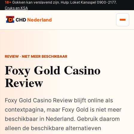
18+
Gokken kan verslavend zijn. Hulp: Loket Kansspel 0900-2177.
Cruks en KSA
CHD
Nederland
REVIEW · NIET MEER BESCHIKBAAR
Foxy Gold Casino
Review
Foxy Gold Casino Review blijft online als
contextpagina, maar Foxy Gold is niet meer
beschikbaar in Nederland. Gebruik daarom
alleen de beschikbare alternatieven