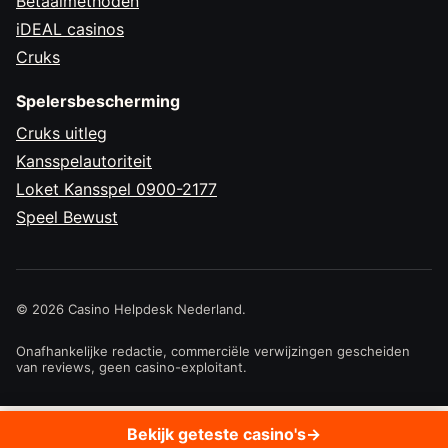
Betaalmethoden
iDEAL casinos
Cruks
Spelersbescherming
Cruks uitleg
Kansspelautoriteit
Loket Kansspel 0900-2177
Speel Bewust
© 2026 Casino Helpdesk Nederland.
Onafhankelijke redactie, commerciële verwijzingen gescheiden
van reviews, geen casino-exploitant.
Bekijk geteste casino's
→