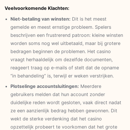
Veelvoorkomende Klachten:
Niet-betaling van winsten:
Dit is het meest
gemelde en meest ernstige probleem. Spelers
beschrijven een frustrerend patroon: kleine winsten
worden soms nog wel uitbetaald, maar bij grotere
bedragen beginnen de problemen. Het casino
vraagt herhaaldelijk om dezelfde documenten,
reageert traag op e-mails of stelt dat de opname
“in behandeling” is, terwijl er weken verstrijken.
Plotselinge accountsluitingen:
Meerdere
gebruikers melden dat hun account zonder
duidelijke reden wordt gesloten, vaak direct nadat
ze een aanzienlijk bedrag hebben gewonnen. Dit
wekt de sterke verdenking dat het casino
opzettelijk probeert te voorkomen dat het grote