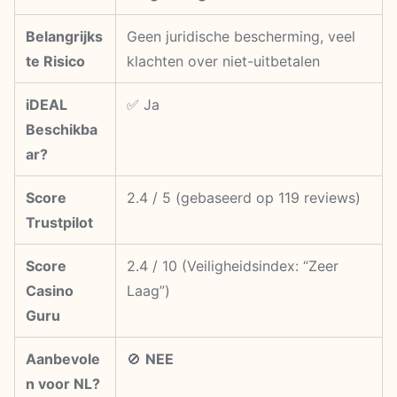
Belangrijks
Geen juridische bescherming, veel
te Risico
klachten over niet-uitbetalen
iDEAL
✅ Ja
Beschikba
ar?
Score
2.4 / 5 (gebaseerd op 119 reviews)
Trustpilot
Score
2.4 / 10 (Veiligheidsindex: “Zeer
Casino
Laag”)
Guru
Aanbevole
🚫
NEE
n voor NL?