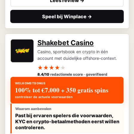
Lees review ->
Speel bij Winplace ->
Shakebet Casino
Casino, sportsbook en crypto in één
account met duidelijke offshore-context.
★
★
★
★
★
8.4/10
redactionele score · geverifieerd
WELKOMSTBONUS
100% tot €7.000 + 350 gratis spins
controleer de actuele voorwaarden
Waarom aanbevolen
Past bij ervaren spelers die voorwaarden,
KYC en crypto-betaalmethoden eerst willen
controleren.