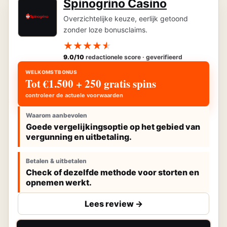
Spinogrino Casino
Overzichtelijke keuze, eerlijk getoond
zonder loze bonusclaims.
★
★
★
★
★
9.0/10
redactionele score · geverifieerd
WELKOMSTBONUS
Tot €1.500 + 250 gratis spins
controleer de actuele voorwaarden
Waarom aanbevolen
Goede vergelijkingsoptie op het gebied van
vergunning en uitbetaling.
Betalen & uitbetalen
Check of dezelfde methode voor storten en
opnemen werkt.
Lees review ->