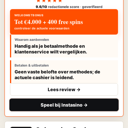
★
★
★
★
★
9.6/10
redactionele score · geverifieerd
WELKOMSTBONUS
Tot €4.000 + 400 free spins
controleer de actuele voorwaarden
Waarom aanbevolen
Handig als je betaalmethode en
klantenservice wilt vergelijken.
Betalen & uitbetalen
Geen vaste belofte over methodes; de
actuele cashier is leidend.
Lees review ->
Speel bij Instasino ->