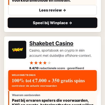
voorkeursmethode en limieten.
Lees review ->
Speel bij Winplace ->
Shakebet Casino
Casino, sportsbook en crypto in één
account met duidelijke offshore-context.
★
★
★
★
★
8.4/10
redactionele score · geverifieerd
WELKOMSTBONUS
100% tot €7.000 + 350 gratis spins
controleer de actuele voorwaarden
Waarom aanbevolen
Past bij ervaren spelers die voorwaarden,