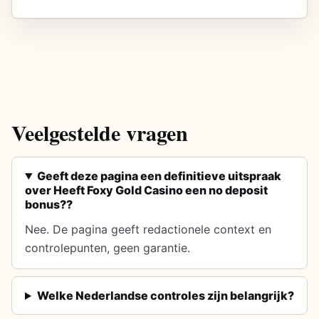
Veelgestelde vragen
Geeft deze pagina een definitieve uitspraak
over Heeft Foxy Gold Casino een no deposit
bonus??
Nee. De pagina geeft redactionele context en
controlepunten, geen garantie.
Welke Nederlandse controles zijn belangrijk?