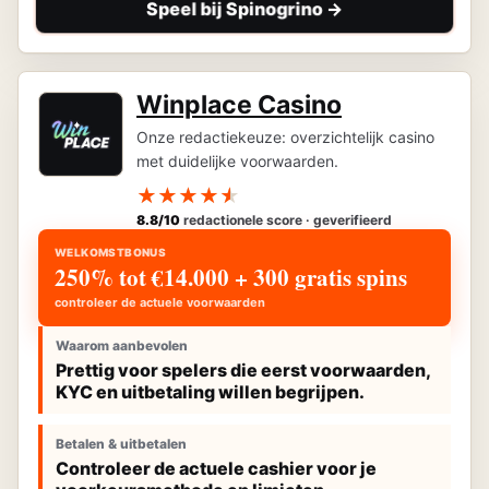
Speel bij Spinogrino ->
Winplace Casino
Onze redactiekeuze: overzichtelijk casino
met duidelijke voorwaarden.
★
★
★
★
★
8.8/10
redactionele score · geverifieerd
WELKOMSTBONUS
250% tot €14.000 + 300 gratis spins
controleer de actuele voorwaarden
Waarom aanbevolen
Prettig voor spelers die eerst voorwaarden,
KYC en uitbetaling willen begrijpen.
Betalen & uitbetalen
Controleer de actuele cashier voor je