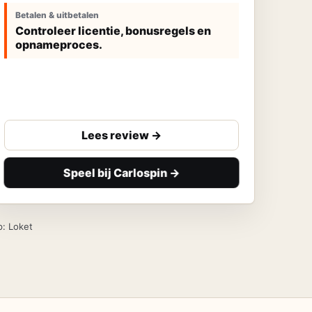
Betalen & uitbetalen
Controleer licentie, bonusregels en
opnameproces.
Lees review ->
Speel bij Carlospin ->
p: Loket