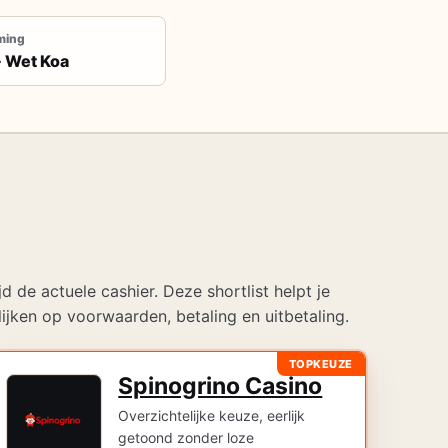
ming
· Wet Koa
jd de actuele cashier. Deze shortlist helpt je
lijken op voorwaarden, betaling en uitbetaling.
TOPKEUZE
Spinogrino Casino
Overzichtelijke keuze, eerlijk
getoond zonder loze