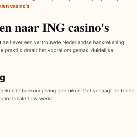
len casino's
.
en naar ING casino's
t ze liever een vertrouwde Nederlandse bankrekening
e praktijk draait het vooral om gemak, duidelijke
ng
en bekende bankomgeving gebruiken. Dat verlaagt de frictie,
bare lokale flow werkt.