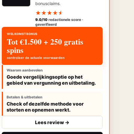
bonusclaims.
★
★
★
★
★
9.0/10
redactionele score ·
geverifieerd
WELKOMSTBONUS
Tot €1.500 + 250 gratis
spins
controleer de actuele voorwaarden
Waarom aanbevolen
Goede vergelijkingsoptie op het
gebied van vergunning en uitbetaling.
Betalen & uitbetalen
Check of dezelfde methode voor
storten en opnemen werkt.
Lees review ->