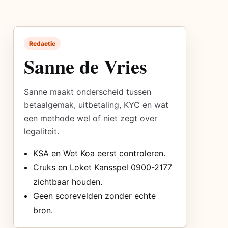
Redactie
Sanne de Vries
Sanne maakt onderscheid tussen
betaalgemak, uitbetaling, KYC en wat
een methode wel of niet zegt over
legaliteit.
KSA en Wet Koa eerst controleren.
Cruks en Loket Kansspel 0900-2177
zichtbaar houden.
Geen scorevelden zonder echte
bron.