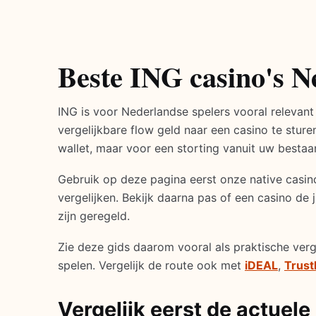
Beste ING casino's N
ING is voor Nederlandse spelers vooral relevan
vergelijkbare flow geld naar een casino te sturen
wallet, maar voor een storting vanuit uw best
Gebruik op deze pagina eerst onze native casin
vergelijken. Bekijk daarna pas of een casino de
zijn geregeld.
Zie deze gids daarom vooral als praktische verg
spelen. Vergelijk de route ook met
iDEAL
,
Trust
Vergelijk eerst de actuele