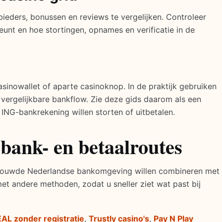
ieders, bonussen en reviews te vergelijken. Controleer
unt en hoe stortingen, opnames en verificatie in de
sinowallet of aparte casinoknop. In de praktijk gebruiken
 vergelijkbare bankflow. Zie deze gids daarom als een
 ING-bankrekening willen storten of uitbetalen.
 bank- en betaalroutes
ertrouwde Nederlandse bankomgeving willen combineren met
met andere methoden, zodat u sneller ziet wat past bij
EAL zonder registratie
,
Trustly casino's
,
Pay N Play