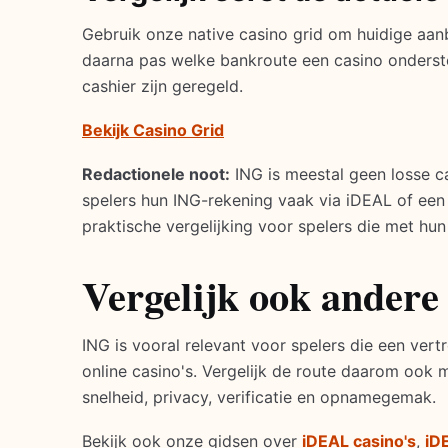
Gebruik onze native casino grid om huidige aanb
daarna pas welke bankroute een casino onderste
cashier zijn geregeld.
Bekijk Casino Grid
Redactionele noot:
ING is meestal geen losse ca
spelers hun ING-rekening vaak via iDEAL of een
praktische vergelijking voor spelers die met hun
Vergelijk ook andere
ING is vooral relevant voor spelers die een v
online casino's. Vergelijk de route daarom ook 
snelheid, privacy, verificatie en opnamegemak.
Bekijk ook onze gidsen over
iDEAL casino's
,
iD