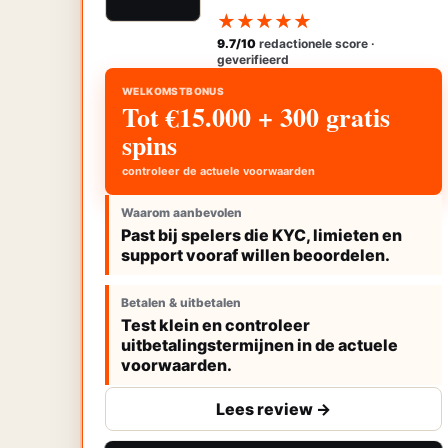
★
★
★
★
★
9.7/10
redactionele score ·
geverifieerd
WELKOMSTBONUS
Tot €15.000 + 300 gratis
spins
controleer de actuele voorwaarden
Waarom aanbevolen
Past bij spelers die KYC, limieten en
support vooraf willen beoordelen.
Betalen & uitbetalen
Test klein en controleer
uitbetalingstermijnen in de actuele
voorwaarden.
Lees review ->