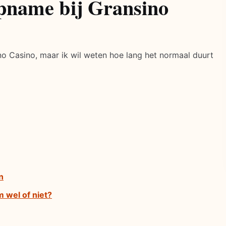
opname bij Gransino
o Casino, maar ik wil weten hoe lang het normaal duurt
n
 wel of niet?