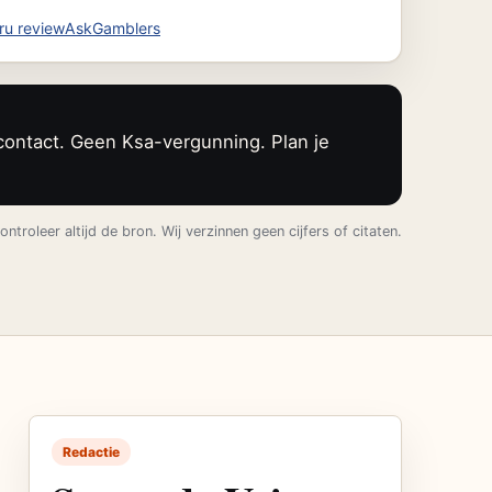
ru review
AskGamblers
 contact. Geen Ksa-vergunning. Plan je
troleer altijd de bron. Wij verzinnen geen cijfers of citaten.
Redactie