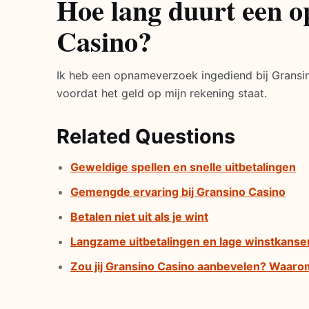
Hoe lang duurt een 
Casino?
Ik heb een opnameverzoek ingediend bij Gransin
voordat het geld op mijn rekening staat.
Related Questions
Geweldige spellen en snelle uitbetalingen
Gemengde ervaring bij Gransino Casino
Betalen niet uit als je wint
Langzame uitbetalingen en lage winstkanse
Zou jij Gransino Casino aanbevelen? Waarom