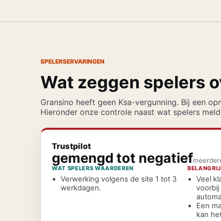
SPELERSERVARINGEN
Wat zeggen spelers ov
Gransino heeft geen Ksa-vergunning. Bij een opna
Hieronder onze controle naast wat spelers meld
Trustpilot
gemengd tot negatief
meerdere
WAT SPELERS WAARDEREN
BELANGRI
Verwerking volgens de site 1 tot 3
Veel kl
werkdagen.
voorbij
automa
Een ma
kan he