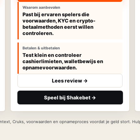
Waarom aanbevolen
Past bij ervaren spelers die
voorwaarden, KYC en crypto-
betaalmethoden eerst willen
controleren.
Betalen & uitbetalen
Test klein en controleer
cashierlimieten, walletbewijs en
opnamevoorwaarden.
Lees review ->
Speel bij Shakebet ->
context, Cruks, voorwaarden en opnameproces voordat je geld stort. Hul