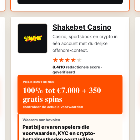
Shakebet Casino
Casino, sportsbook en crypto in
één account met duidelijke
offshore-context.
★
★
★
★
★
8.4/10
redactionele score ·
geverifieerd
WELKOMSTBONUS
100% tot €7.000 + 350
gratis spins
controleer de actuele voorwaarden
Waarom aanbevolen
Past bij ervaren spelers die
voorwaarden, KYC en crypto-
betaalmethoden eerst willen