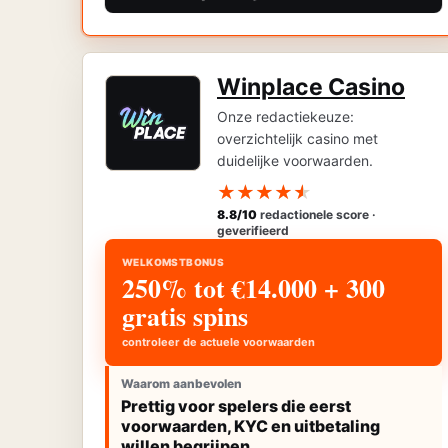
Winplace Casino
Onze redactiekeuze:
overzichtelijk casino met
duidelijke voorwaarden.
★
★
★
★
★
8.8/10
redactionele score ·
geverifieerd
WELKOMSTBONUS
250% tot €14.000 + 300
gratis spins
controleer de actuele voorwaarden
Waarom aanbevolen
Prettig voor spelers die eerst
voorwaarden, KYC en uitbetaling
willen begrijpen.