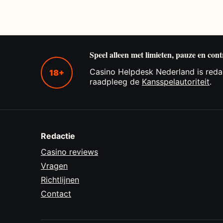
Speel alleen met limieten, pauze en cont
Casino Helpdesk Nederland is reda
18+
raadpleeg de
Kansspelautoriteit
.
Redactie
Casino reviews
Vragen
Richtlijnen
Contact