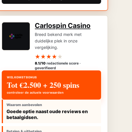
Carlospin Casino
Breed bekend merk met
duidelijke plek in onze
vergelijking.
★
★
★
★
★
8.1/10
redactionele score ·
geverifieerd
WELKOMSTBONUS
Tot €2.500 + 250 spins
controleer de actuele voorwaarden
Waarom aanbevolen
Goede optie naast oude reviews en
betaalgidsen.
Betalen & uitbetalen