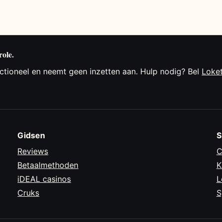
role.
ctioneel en neemt geen inzetten aan. Hulp nodig? Bel
Loke
Gidsen
S
Reviews
C
Betaalmethoden
K
iDEAL casinos
L
Cruks
S