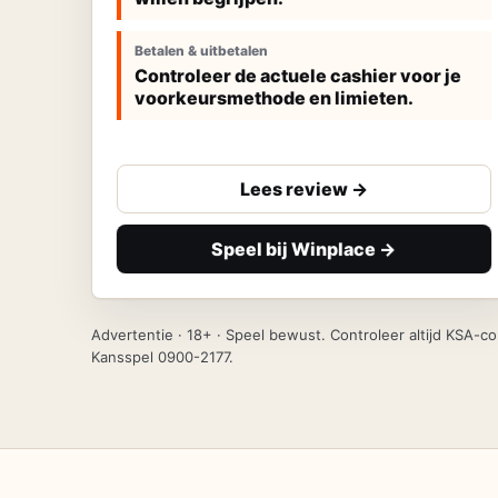
Betalen & uitbetalen
Controleer de actuele cashier voor je
voorkeursmethode en limieten.
Lees review ->
Speel bij Winplace ->
Advertentie · 18+ · Speel bewust. Controleer altijd KSA-
Kansspel 0900-2177.