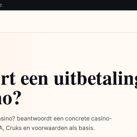
7.
t een uitbetalin
no?
Casino? beantwoordt een concrete casino-
A, Cruks en voorwaarden als basis.