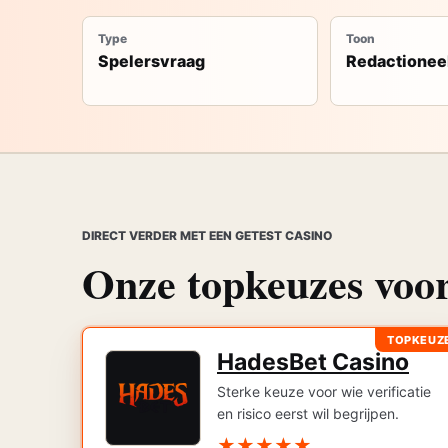
Type
Toon
Spelersvraag
Redactionee
DIRECT VERDER MET EEN GETEST CASINO
Onze topkeuzes voo
TOPKEUZ
HadesBet Casino
Sterke keuze voor wie verificatie
en risico eerst wil begrijpen.
★
★
★
★
★