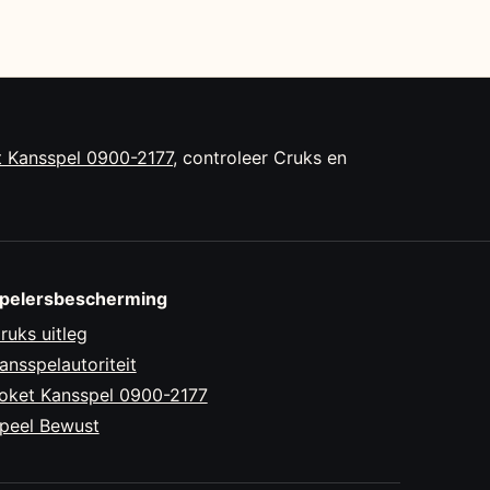
t Kansspel 0900-2177
, controleer Cruks en
pelersbescherming
ruks uitleg
ansspelautoriteit
oket Kansspel 0900-2177
peel Bewust