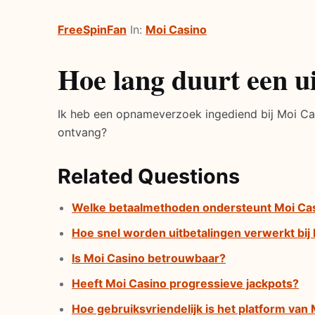
FreeSpinFan
In:
Moi Casino
Hoe lang duurt een u
Ik heb een opnameverzoek ingediend bij Moi Cas
ontvang?
Related Questions
Welke betaalmethoden ondersteunt Moi Ca
Hoe snel worden uitbetalingen verwerkt bij
Is Moi Casino betrouwbaar?
Heeft Moi Casino progressieve jackpots?
Hoe gebruiksvriendelijk is het platform van