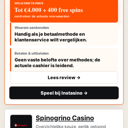
WELKOMSTBONUS
Tot €4.000 + 400 free spins
controleer de actuele voorwaarden
Waarom aanbevolen
Handig als je betaalmethode en
klantenservice wilt vergelijken.
Betalen & uitbetalen
Geen vaste belofte over methodes; de
actuele cashier is leidend.
Lees review ->
Speel bij Instasino ->
Spinogrino Casino
Overzichtelijke keuze, eerlijk getoond