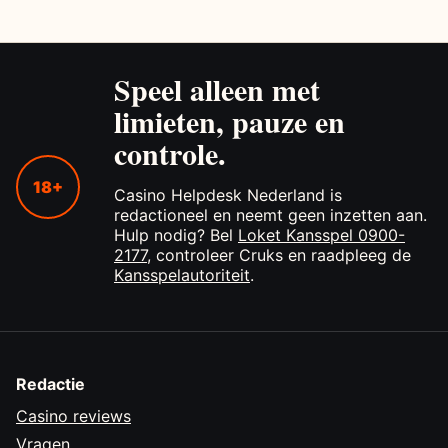
Speel alleen met
limieten, pauze en
controle.
18+
Casino Helpdesk Nederland is
redactioneel en neemt geen inzetten aan.
Hulp nodig? Bel
Loket Kansspel 0900-
2177
, controleer Cruks en raadpleeg de
Kansspelautoriteit
.
Redactie
Casino reviews
Vragen