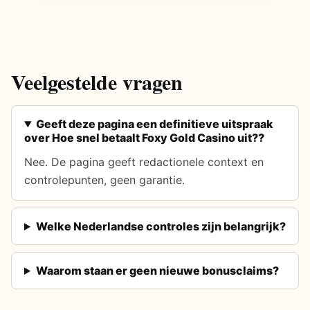
Veelgestelde vragen
Geeft deze pagina een definitieve uitspraak
over Hoe snel betaalt Foxy Gold Casino uit??
Nee. De pagina geeft redactionele context en
controlepunten, geen garantie.
Welke Nederlandse controles zijn belangrijk?
Waarom staan er geen nieuwe bonusclaims?