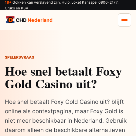
18+
Gokken kan verslavend zijn. Hulp: Loket Kansspel 0900-2177.
Cruks en KSA
CHD
Nederland
SPELERSVRAAG
Hoe snel betaalt Foxy
Gold Casino uit?
Hoe snel betaalt Foxy Gold Casino uit? blijft
online als contextpagina, maar Foxy Gold is
niet meer beschikbaar in Nederland. Gebruik
daarom alleen de beschikbare alternatieven