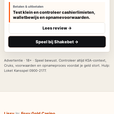
Betalen & uitbetalen
Test klein en controleer cashierlimieten,
walletbewijs en opnamevoorwaarden.
Lees review ->
Speel bij Shakebet ->
Advertentie · 18+ · Speel bewust. Controleer altijd KSA-context,
Cruks, voorwaarden en opnameproces voordat je geld stort. Hulp:
Loket Kansspel 0900-2177.
Lissy
In:
Foxy Gold Casino