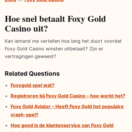
Hoe snel betaalt Foxy Gold
Casino uit?
Kan iemand me vertellen hoe lang het duurt voordat
Foxy Gold Casino winsten uitbetaalt? Zijn er
vertragingen geweest?
Related Questions
Foxygold spel wat?
Registreren bij Foxy Gold Casino – hoe werkt het?
Foxy Gold Aviator – Heeft Foxy Gold het populaire
crash-spel?
Hoe goed is de klantenservice van Foxy Gold