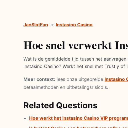
JanSlotFan
In:
Instasino Casino
Hoe snel verwerkt Ins
Wat is de gemiddelde tijd tussen het aanvragen
Instasino Casino? Werkt het snel met Trustly of 
Meer context:
lees onze uitgebreide
Instasino
betaalmethoden en uitbetalingsrisico's.
Related Questions
Hoe werkt het Instasino Casino VIP progr