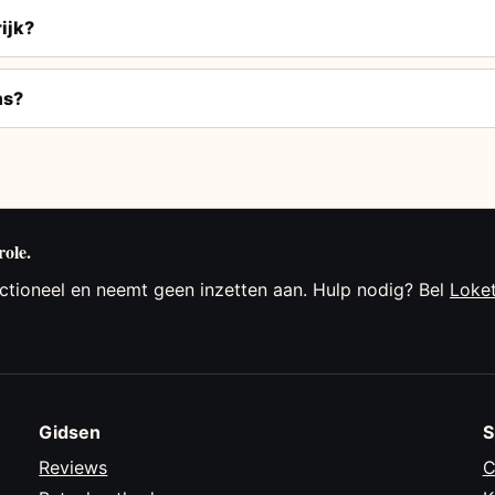
ijk?
ms?
role.
ctioneel en neemt geen inzetten aan. Hulp nodig? Bel
Loke
Gidsen
S
Reviews
C