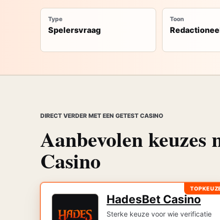
Type
Toon
Spelersvraag
Redactionee
DIRECT VERDER MET EEN GETEST CASINO
Aanbevolen keuzes n
Casino
TOPKEUZ
HadesBet Casino
Sterke keuze voor wie verificatie