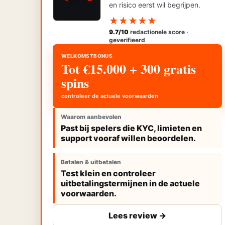
en risico eerst wil begrijpen.
★
★
★
★
★
9.7/10
redactionele score ·
geverifieerd
WELKOMSTBONUS
Tot €15.000 + 300 gratis
spins
controleer de actuele voorwaarden
Waarom aanbevolen
Past bij spelers die KYC, limieten en
support vooraf willen beoordelen.
Betalen & uitbetalen
Test klein en controleer
uitbetalingstermijnen in de actuele
voorwaarden.
Lees review ->