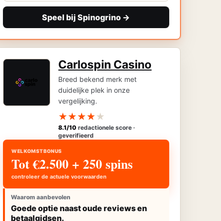
Speel bij Spinogrino ->
Carlospin Casino
Breed bekend merk met
duidelijke plek in onze
vergelijking.
★
★
★
★
★
8.1/10
redactionele score ·
geverifieerd
WELKOMSTBONUS
Tot €2.500 + 250 spins
controleer de actuele voorwaarden
Waarom aanbevolen
Goede optie naast oude reviews en
betaalgidsen.