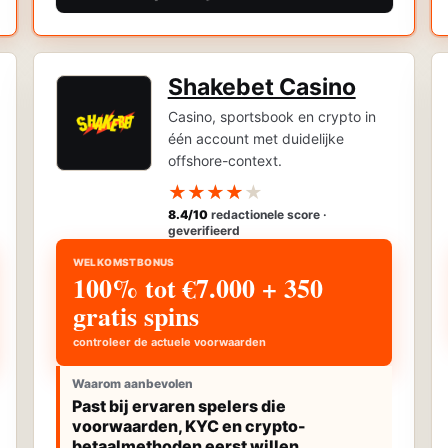
Shakebet Casino
Casino, sportsbook en crypto in
één account met duidelijke
offshore-context.
★
★
★
★
★
8.4/10
redactionele score ·
geverifieerd
WELKOMSTBONUS
100% tot €7.000 + 350
gratis spins
controleer de actuele voorwaarden
Waarom aanbevolen
Past bij ervaren spelers die
voorwaarden, KYC en crypto-
betaalmethoden eerst willen