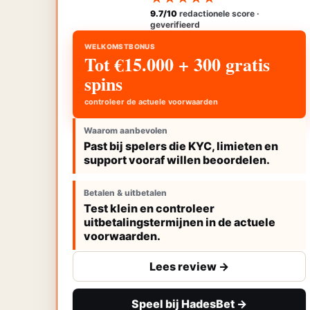
9.7/10
redactionele score ·
geverifieerd
WELKOMSTBONUS
Tot €15.000 + 300 gratis
spins
controleer de actuele voorwaarden
Waarom aanbevolen
Past bij spelers die KYC, limieten en
support vooraf willen beoordelen.
Betalen & uitbetalen
Test klein en controleer
uitbetalingstermijnen in de actuele
voorwaarden.
Lees review ->
Speel bij HadesBet ->