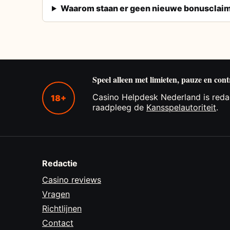
Waarom staan er geen nieuwe bonusclai
Speel alleen met limieten, pauze en cont
Casino Helpdesk Nederland is reda
18+
raadpleeg de
Kansspelautoriteit
.
Redactie
Casino reviews
Vragen
Richtlijnen
Contact