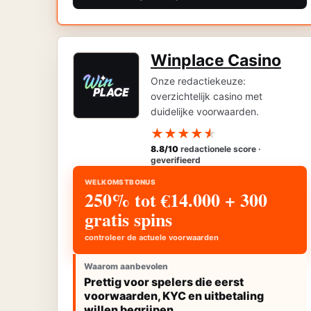
Winplace Casino
Onze redactiekeuze:
overzichtelijk casino met
duidelijke voorwaarden.
★
★
★
★
★
8.8/10
redactionele score ·
geverifieerd
WELKOMSTBONUS
250% tot €14.000 + 300
gratis spins
controleer de actuele voorwaarden
Waarom aanbevolen
Prettig voor spelers die eerst
voorwaarden, KYC en uitbetaling
willen begrijpen.