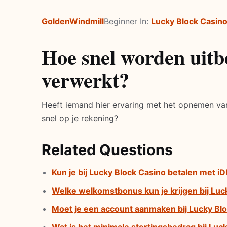
GoldenWindmill
Beginner In:
Lucky Block Casin
Hoe snel worden uitb
verwerkt?
Heeft iemand hier ervaring met het opnemen van 
snel op je rekening?
Related Questions
Kun je bij Lucky Block Casino betalen met i
Welke welkomstbonus kun je krijgen bij Luc
Moet je een account aanmaken bij Lucky Bl