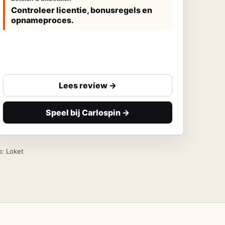
Controleer licentie, bonusregels en
opnameproces.
Lees review ->
Speel bij Carlospin ->
p: Loket