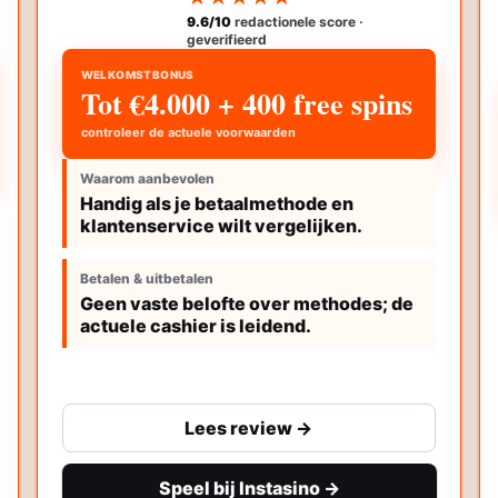
9.6/10
redactionele score ·
geverifieerd
WELKOMSTBONUS
Tot €4.000 + 400 free spins
controleer de actuele voorwaarden
Waarom aanbevolen
Handig als je betaalmethode en
klantenservice wilt vergelijken.
Betalen & uitbetalen
Geen vaste belofte over methodes; de
actuele cashier is leidend.
Lees review ->
Speel bij Instasino ->