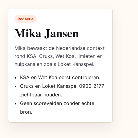
Redactie
Mika Jansen
Mika bewaakt de Nederlandse context
rond KSA, Cruks, Wet Koa, limieten en
hulpkanalen zoals Loket Kansspel.
KSA en Wet Koa eerst controleren.
Cruks en Loket Kansspel 0900-2177
zichtbaar houden.
Geen scorevelden zonder echte
bron.