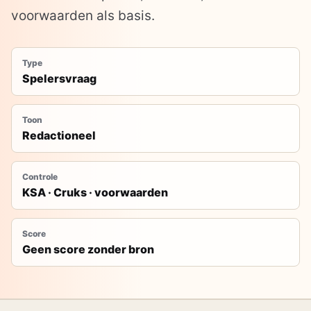
voorwaarden als basis.
Type
Spelersvraag
Toon
Redactioneel
Controle
KSA · Cruks · voorwaarden
Score
Geen score zonder bron