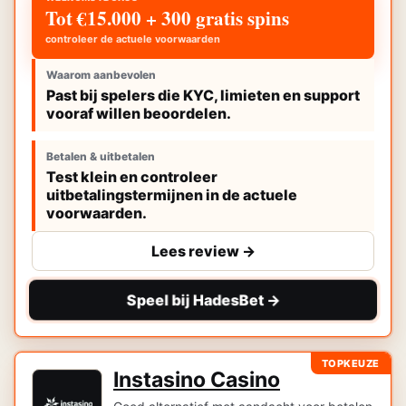
Tot €15.000 + 300 gratis spins
controleer de actuele voorwaarden
Waarom aanbevolen
Past bij spelers die KYC, limieten en support
vooraf willen beoordelen.
Betalen & uitbetalen
Test klein en controleer
uitbetalingstermijnen in de actuele
voorwaarden.
Lees review ->
Speel bij HadesBet ->
TOPKEUZE
Instasino Casino