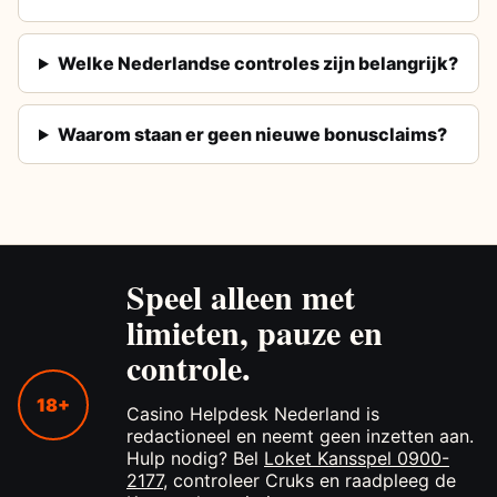
Welke Nederlandse controles zijn belangrijk?
Waarom staan er geen nieuwe bonusclaims?
Speel alleen met
limieten, pauze en
controle.
18+
Casino Helpdesk Nederland is
redactioneel en neemt geen inzetten aan.
Hulp nodig? Bel
Loket Kansspel 0900-
2177
, controleer Cruks en raadpleeg de