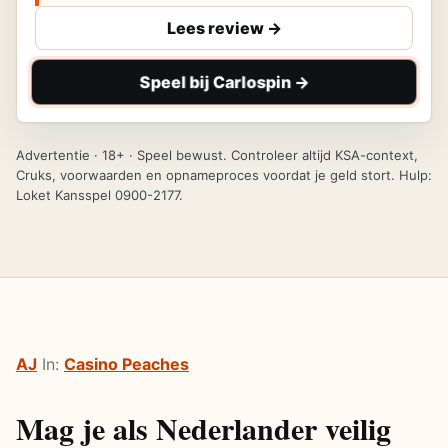
Lees review ->
Speel bij Carlospin ->
Advertentie · 18+ · Speel bewust. Controleer altijd KSA-context,
Cruks, voorwaarden en opnameproces voordat je geld stort. Hulp:
Loket Kansspel 0900-2177.
AJ
In:
Casino Peaches
Mag je als Nederlander veilig