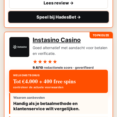
Lees review ->
Speel bij HadesBet ->
TOPKEUZE
Instasino Casino
Goed alternatief met aandacht voor betalen
en verificatie.
★
★
★
★
★
9.6/10
redactionele score · geverifieerd
WELKOMSTBONUS
Tot €4.000 + 400 free spins
controleer de actuele voorwaarden
Waarom aanbevolen
Handig als je betaalmethode en
klantenservice wilt vergelijken.