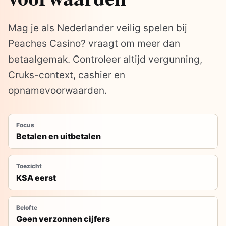
Mag je als Nederlander veilig spelen bij
Peaches Casino? vraagt om meer dan
betaalgemak. Controleer altijd vergunning,
Cruks-context, cashier en
opnamevoorwaarden.
Focus
Betalen en uitbetalen
Toezicht
KSA eerst
Belofte
Geen verzonnen cijfers