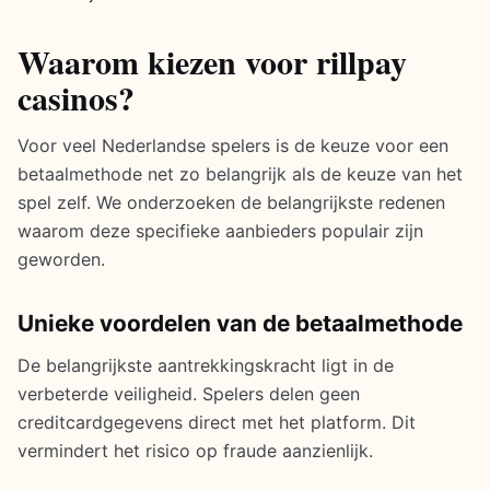
Waarom kiezen voor rillpay
casinos?
Voor veel Nederlandse spelers is de keuze voor een
betaalmethode net zo belangrijk als de keuze van het
spel zelf. We onderzoeken de belangrijkste redenen
waarom deze specifieke aanbieders populair zijn
geworden.
Unieke voordelen van de betaalmethode
De belangrijkste aantrekkingskracht ligt in de
verbeterde veiligheid. Spelers delen geen
creditcardgegevens direct met het platform. Dit
vermindert het risico op fraude aanzienlijk.