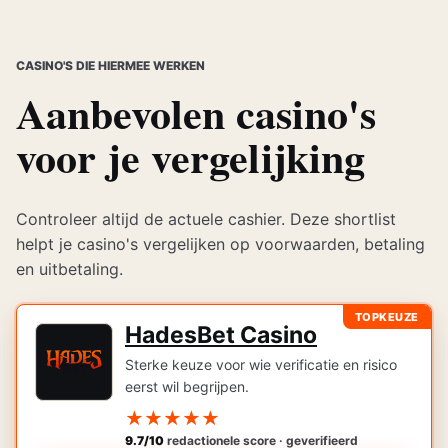
CASINO'S DIE HIERMEE WERKEN
Aanbevolen casino's
voor je vergelijking
Controleer altijd de actuele cashier. Deze shortlist
helpt je casino's vergelijken op voorwaarden, betaling
en uitbetaling.
TOPKEUZE
HadesBet Casino
Sterke keuze voor wie verificatie en risico
eerst wil begrijpen.
★
★
★
★
★
9.7/10
redactionele score · geverifieerd