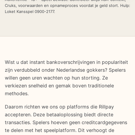
Cruks, voorwaarden en opnameproces voordat je geld stort. Hulp:
Loket Kansspel 0900-2177.
Wist u dat instant bankoverschrijvingen in populariteit
zijn verdubbeld onder Nederlandse gokkers? Spelers
willen geen uren wachten op hun storting. Ze
verkiezen snelheid en gemak boven traditionele
methodes.
Daarom richten we ons op platforms die Rillpay
accepteren. Deze betaaloplossing biedt directe
transacties. Spelers hoeven geen creditcardgegevens
te delen met het speelplatform. Dit verhoogt de