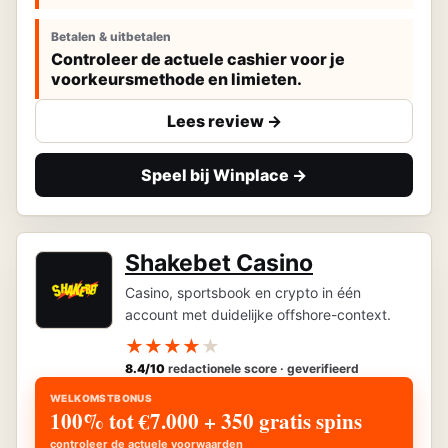
Betalen & uitbetalen
Controleer de actuele cashier voor je
voorkeursmethode en limieten.
Lees review ->
Speel bij Winplace ->
Shakebet Casino
Casino, sportsbook en crypto in één
account met duidelijke offshore-context.
★
★
★
★
★
8.4/10
redactionele score · geverifieerd
WELKOMSTBONUS
100% tot €7.000 + 350 gratis spins
controleer de actuele voorwaarden