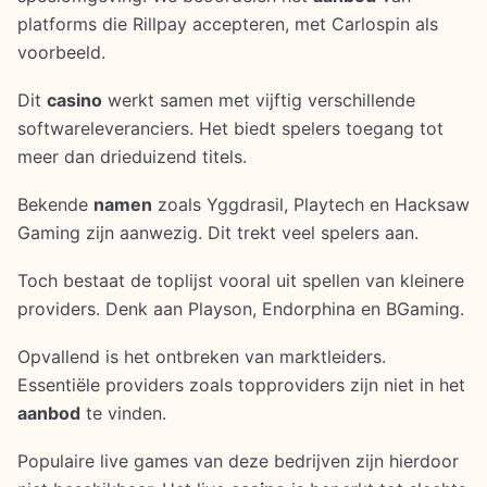
platforms die Rillpay accepteren, met Carlospin als
voorbeeld.
Dit
casino
werkt samen met vijftig verschillende
softwareleveranciers. Het biedt spelers toegang tot
meer dan drieduizend titels.
Bekende
namen
zoals Yggdrasil, Playtech en Hacksaw
Gaming zijn aanwezig. Dit trekt veel spelers aan.
Toch bestaat de toplijst vooral uit spellen van kleinere
providers. Denk aan Playson, Endorphina en BGaming.
Opvallend is het ontbreken van marktleiders.
Essentiële providers zoals topproviders zijn niet in het
aanbod
te vinden.
Populaire live games van deze bedrijven zijn hierdoor