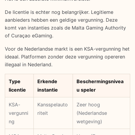
De licentie is echter nog belangrijker. Legitieme
aanbieders hebben een geldige vergunning. Deze
komt van instanties zoals de Malta Gaming Authority
of Curaçao eGaming.
Voor de Nederlandse markt is een KSA-vergunning het
ideaal. Platformen zonder deze vergunning opereren
illegaal in Nederland.
Type
Erkende
Beschermingsnivea
licentie
instantie
u speler
KSA-
Kansspelauto
Zeer hoog
vergunni
riteit
(Nederlandse
ng
wetgeving)