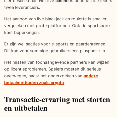
niet beschikbaar. Het live
casino
is beperkt tot slechts
twee leveranciers.
Het aanbod van live blackjack en roulette is smaller
vergeleken met grote platformen. Ook de sportsbook
kent beperkingen.
Er zijn wel secties voor e-sports en paardenrennen.
Dit kan voor sommige gebruikers een pluspunt zijn.
Het missen van toonaangevende partners kan wijzen
op licentieproblemen. Spelers moeten dit serieus
overwegen, naast het onderzoeken van
andere
betaalmethoden zoals crypto
.
Transactie-ervaring met storten
en uitbetalen