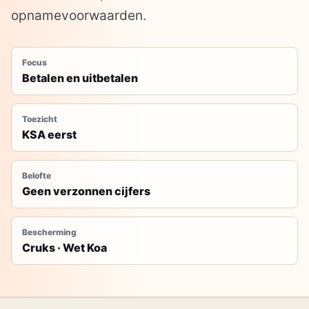
opnamevoorwaarden.
Focus
Betalen en uitbetalen
Toezicht
KSA eerst
Belofte
Geen verzonnen cijfers
Bescherming
Cruks · Wet Koa