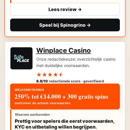
Lees review ->
Speel bij Spinogrino ->
Winplace Casino
Onze redactiekeuze: overzichtelijk casino
met duidelijke voorwaarden.
★
★
★
★
★
8.8/10
redactionele score · geverifieerd
WELKOMSTBONUS
250% tot €14.000 + 300 gratis spins
controleer de actuele voorwaarden
Waarom aanbevolen
Prettig voor spelers die eerst voorwaarden,
KYC en uitbetaling willen begrijpen.