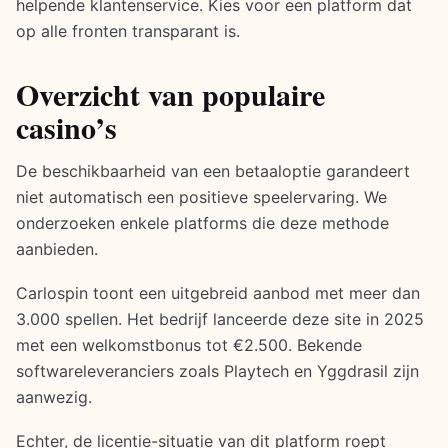
helpende klantenservice. Kies voor een platform dat
op alle fronten transparant is.
Overzicht van populaire
casino’s
De beschikbaarheid van een betaaloptie garandeert
niet automatisch een positieve speelervaring. We
onderzoeken enkele platforms die deze methode
aanbieden.
Carlospin toont een uitgebreid aanbod met meer dan
3.000 spellen. Het bedrijf lanceerde deze site in 2025
met een welkomstbonus tot €2.500. Bekende
softwareleveranciers zoals Playtech en Yggdrasil zijn
aanwezig.
Echter, de licentie-situatie van dit platform roept