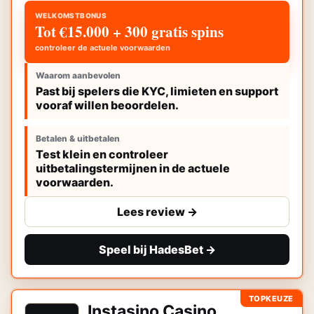
WELKOMSTBONUS
Tot €15.000 + 300 gratis spins
controleer de actuele voorwaarden
Waarom aanbevolen
Past bij spelers die KYC, limieten en support
vooraf willen beoordelen.
Betalen & uitbetalen
Test klein en controleer
uitbetalingstermijnen in de actuele
voorwaarden.
Lees review ->
Speel bij HadesBet ->
TOPKEUZE
Instasino Casino