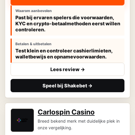
Waarom aanbevolen
Past bij ervaren spelers die voorwaarden,
KYC en crypto-betaalmethoden eerst willen
controleren.
Betalen & uitbetalen
Test klein en controleer cashierlimieten,
walletbewijs en opnamevoorwaarden.
Lees review ->
Speel bij Shakebet ->
Carlospin Casino
Breed bekend merk met duidelijke plek in
onze vergelijking.