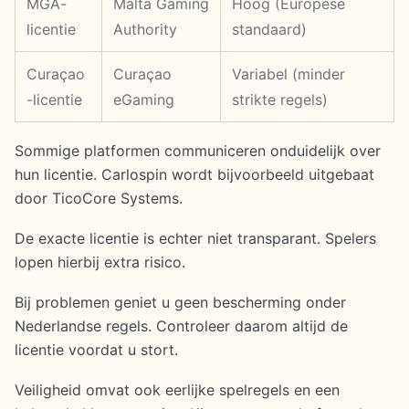
MGA-
Malta Gaming
Hoog (Europese
licentie
Authority
standaard)
Curaçao
Curaçao
Variabel (minder
-licentie
eGaming
strikte regels)
Sommige platformen communiceren onduidelijk over
hun licentie. Carlospin wordt bijvoorbeeld uitgebaat
door TicoCore Systems.
De exacte licentie is echter niet transparant. Spelers
lopen hierbij extra risico.
Bij problemen geniet u geen bescherming onder
Nederlandse regels. Controleer daarom altijd de
licentie voordat u stort.
Veiligheid omvat ook eerlijke spelregels en een