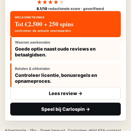
★
★
★
★
★
8.1/10
redactionele score · geverifieerd
WELKOMSTBONUS
Tot €2.500 + 250 spins
controleer de actuele voorwaarden
Waarom aanbevolen
Goede optie naast oude reviews en
betaalgidsen.
Betalen & uitbetalen
Controleer licentie, bonusregels en
opnameproces.
Lees review ->
Speel bij Carlospin ->
Advertentie · 18+ · Speel bewust. Controleer altijd KSA-context,