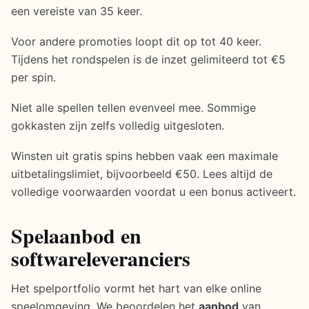
een vereiste van 35 keer.
Voor andere promoties loopt dit op tot 40 keer.
Tijdens het rondspelen is de inzet gelimiteerd tot €5
per spin.
Niet alle spellen tellen evenveel mee. Sommige
gokkasten zijn zelfs volledig uitgesloten.
Winsten uit gratis spins hebben vaak een maximale
uitbetalingslimiet, bijvoorbeeld €50. Lees altijd de
volledige voorwaarden voordat u een bonus activeert.
Spelaanbod en
softwareleveranciers
Het spelportfolio vormt het hart van elke online
speelomgeving. We beoordelen het
aanbod
van