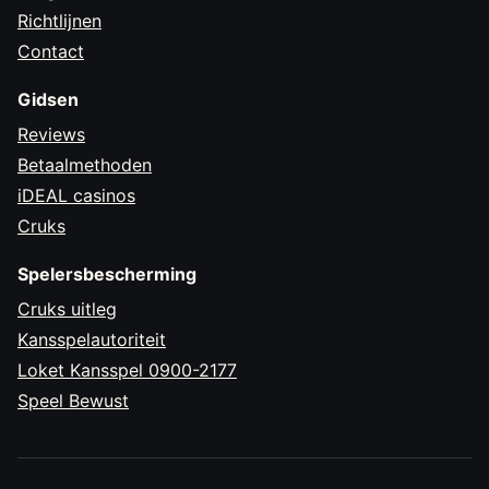
Richtlijnen
Contact
Gidsen
Reviews
Betaalmethoden
iDEAL casinos
Cruks
Spelersbescherming
Cruks uitleg
Kansspelautoriteit
Loket Kansspel 0900-2177
Speel Bewust