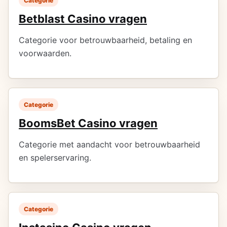
Categorie
Betblast Casino vragen
Categorie voor betrouwbaarheid, betaling en
voorwaarden.
Categorie
BoomsBet Casino vragen
Categorie met aandacht voor betrouwbaarheid
en spelerservaring.
Categorie