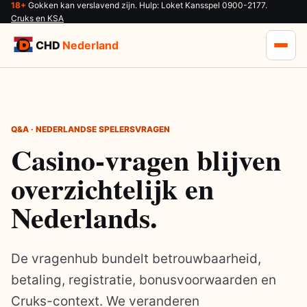
18+
Gokken kan verslavend zijn. Hulp: Loket Kansspel 0900-2177.
Cruks en KSA
CHD
Nederland
Q&A · NEDERLANDSE SPELERSVRAGEN
Casino-vragen blijven
overzichtelijk en
Nederlands.
De vragenhub bundelt betrouwbaarheid,
betaling, registratie, bonusvoorwaarden en
Cruks-context. We veranderen