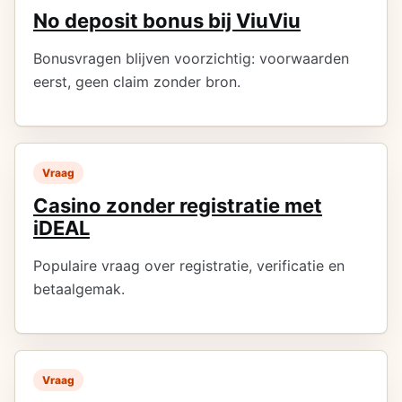
No deposit bonus bij ViuViu
Bonusvragen blijven voorzichtig: voorwaarden
eerst, geen claim zonder bron.
Vraag
Casino zonder registratie met
iDEAL
Populaire vraag over registratie, verificatie en
betaalgemak.
Vraag