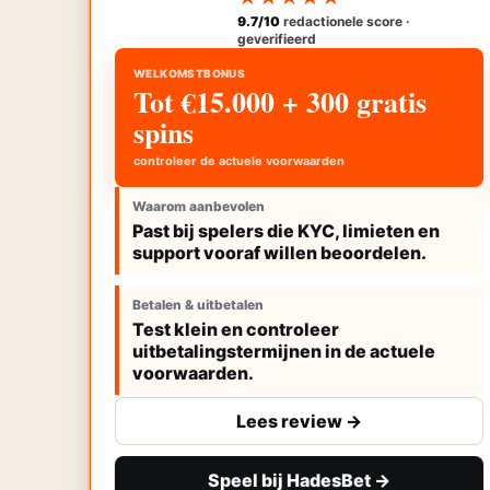
9.7/10
redactionele score ·
geverifieerd
WELKOMSTBONUS
Tot €15.000 + 300 gratis
spins
controleer de actuele voorwaarden
Waarom aanbevolen
Past bij spelers die KYC, limieten en
support vooraf willen beoordelen.
Betalen & uitbetalen
Test klein en controleer
uitbetalingstermijnen in de actuele
voorwaarden.
Lees review ->
Speel bij HadesBet ->