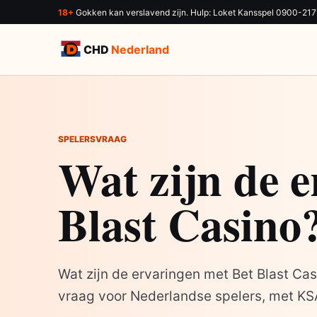
18+
Gokken kan verslavend zijn. Hulp: Loket Kansspel 0900-217
CHD
Nederland
SPELERSVRAAG
Wat zijn de 
Blast Casino
Wat zijn de ervaringen met Bet Blast Ca
vraag voor Nederlandse spelers, met KS