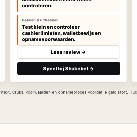
controleren.
Betalen & uitbetalen
Test klein en controleer
cashierlimieten, walletbewijs en
opnamevoorwaarden.
Lees review ->
Speel bij Shakebet ->
context, Cruks, voorwaarden en opnameproces voordat je geld stort. Hul