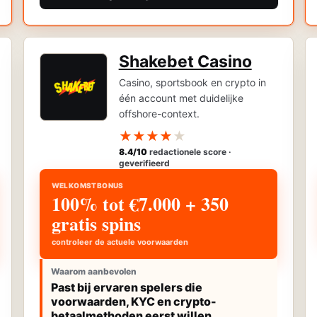
Shakebet Casino
Casino, sportsbook en crypto in
één account met duidelijke
offshore-context.
★
★
★
★
★
8.4/10
redactionele score ·
geverifieerd
WELKOMSTBONUS
100% tot €7.000 + 350
gratis spins
controleer de actuele voorwaarden
Waarom aanbevolen
Past bij ervaren spelers die
voorwaarden, KYC en crypto-
betaalmethoden eerst willen