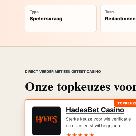
Type
Toon
Spelersvraag
Redactionee
DIRECT VERDER MET EEN GETEST CASINO
Onze topkeuzes voo
TOPKEUZ
HadesBet Casino
Sterke keuze voor wie verificatie
en risico eerst wil begrijpen.
★
★
★
★
★