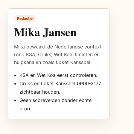
Redactie
Mika Jansen
Mika bewaakt de Nederlandse context
rond KSA, Cruks, Wet Koa, limieten en
hulpkanalen zoals Loket Kansspel.
KSA en Wet Koa eerst controleren.
Cruks en Loket Kansspel 0900-2177
zichtbaar houden.
Geen scorevelden zonder echte
bron.