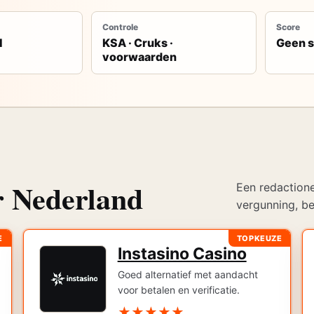
Controle
Score
l
KSA · Cruks ·
Geen s
voorwaarden
r Nederland
Een redactione
vergunning, bet
E
TOPKEUZE
Instasino Casino
Goed alternatief met aandacht
voor betalen en verificatie.
★
★
★
★
★