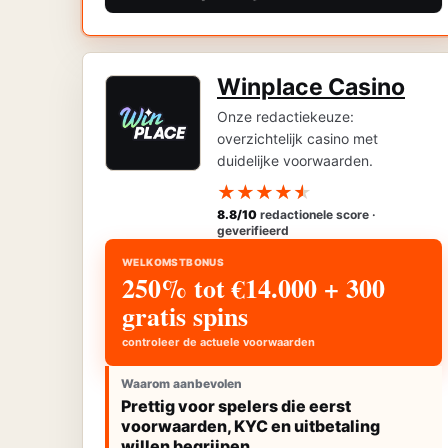
Winplace Casino
Onze redactiekeuze:
overzichtelijk casino met
duidelijke voorwaarden.
★
★
★
★
★
8.8/10
redactionele score ·
geverifieerd
WELKOMSTBONUS
250% tot €14.000 + 300
gratis spins
controleer de actuele voorwaarden
Waarom aanbevolen
Prettig voor spelers die eerst
voorwaarden, KYC en uitbetaling
willen begrijpen.