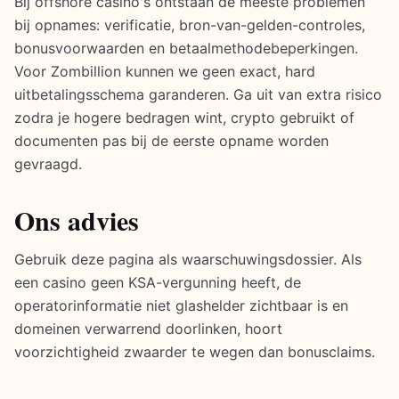
Bij offshore casino's ontstaan de meeste problemen
bij opnames: verificatie, bron-van-gelden-controles,
bonusvoorwaarden en betaalmethodebeperkingen.
Voor Zombillion kunnen we geen exact, hard
uitbetalingsschema garanderen. Ga uit van extra risico
zodra je hogere bedragen wint, crypto gebruikt of
documenten pas bij de eerste opname worden
gevraagd.
Ons advies
Gebruik deze pagina als waarschuwingsdossier. Als
een casino geen KSA-vergunning heeft, de
operatorinformatie niet glashelder zichtbaar is en
domeinen verwarrend doorlinken, hoort
voorzichtigheid zwaarder te wegen dan bonusclaims.