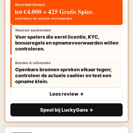
WELKOMSTBONUS
tot €4.000 + 425 Gratis Spins
controleer de actuele voorwaarden
Waarom aanbevolen
Voor spelers die eerst licentie, KYC,
bonusregels en opnamevoorwaarden willen
controleren.
Betalen & uitbetalen
Openbare bronnen spreken elkaar tegen;
controleer de actuele cashier en test een
opname klein.
Lees review ->
Speel bij LuckyGans ->