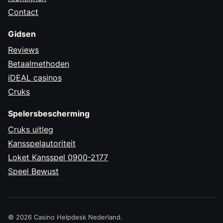
Contact
Gidsen
Reviews
Betaalmethoden
iDEAL casinos
Cruks
Spelersbescherming
Cruks uitleg
Kansspelautoriteit
Loket Kansspel 0900-2177
Speel Bewust
© 2026 Casino Helpdesk Nederland.