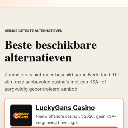
VEILIGE GETESTE ALTERNATIEVEN
Beste beschikbare
alternatieven
Zombillion is niet meer beschikbaar in Nederland. Dit
zijn onze aanbevolen casino's met een KSA- of
zorgvuldig gecontroleerd aanbod.
LuckyGans Casino
Nieuw offshore casino uit 2026; geen KSA-
vergunning bevestigd.