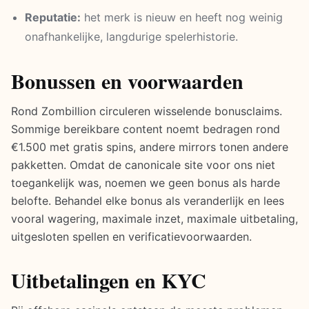
Reputatie:
het merk is nieuw en heeft nog weinig
onafhankelijke, langdurige spelerhistorie.
Bonussen en voorwaarden
Rond Zombillion circuleren wisselende bonusclaims.
Sommige bereikbare content noemt bedragen rond
€1.500 met gratis spins, andere mirrors tonen andere
pakketten. Omdat de canonicale site voor ons niet
toegankelijk was, noemen we geen bonus als harde
belofte. Behandel elke bonus als veranderlijk en lees
vooral wagering, maximale inzet, maximale uitbetaling,
uitgesloten spellen en verificatievoorwaarden.
Uitbetalingen en KYC