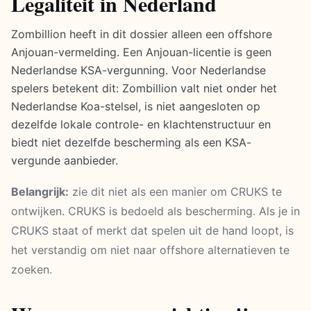
Legaliteit in Nederland
Zombillion heeft in dit dossier alleen een offshore
Anjouan-vermelding. Een Anjouan-licentie is geen
Nederlandse KSA-vergunning. Voor Nederlandse
spelers betekent dit: Zombillion valt niet onder het
Nederlandse Koa-stelsel, is niet aangesloten op
dezelfde lokale controle- en klachtenstructuur en
biedt niet dezelfde bescherming als een KSA-
vergunde aanbieder.
Belangrijk:
zie dit niet als een manier om CRUKS te
ontwijken. CRUKS is bedoeld als bescherming. Als je in
CRUKS staat of merkt dat spelen uit de hand loopt, is
het verstandig om niet naar offshore alternatieven te
zoeken.