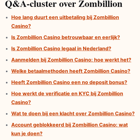
Q&A-cluster over Zombillion
Hoe lang duurt een uitbetaling bij Zombillion
Casino?
Is Zombillion Casino betrouwbaar en eerlijk?
Is Zombillion Casino legaal in Nederland?
Aanmelden bij Zombillion Casino: hoe werkt het?
Welke betaalmethoden heeft Zombillion Casino?
Heeft Zombillion Casino een no deposit bonus?
Hoe werkt de verificatie en KYC bij Zombillion
Casino?
Wat te doen bij een klacht over Zombillion Casino?
Account geblokkeerd bij Zombillion Casino: wat
kun je doen?