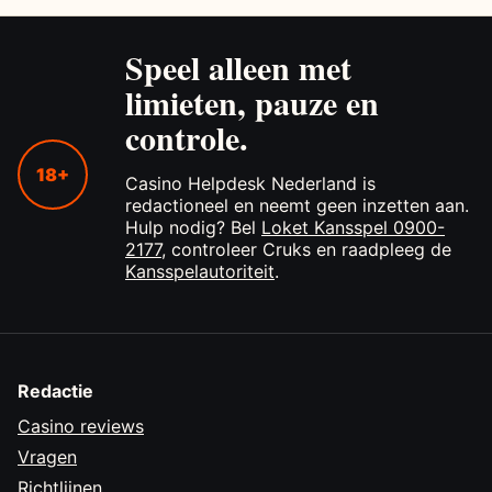
Speel alleen met
limieten, pauze en
controle.
18+
Casino Helpdesk Nederland is
redactioneel en neemt geen inzetten aan.
Hulp nodig? Bel
Loket Kansspel 0900-
2177
, controleer Cruks en raadpleeg de
Kansspelautoriteit
.
Redactie
Casino reviews
Vragen
Richtlijnen