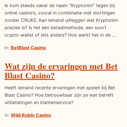
Ik kom steeds vaker de naam “Kryptonim” tegen bij
online casino’s, vooral in combinatie met stortingen
zonder CRUKS. Kan iemand uitleggen wat Kryptonim
precies is? Is het een betaalmethode, een soort
crypto-wallet of iets anders? Hoe werkt het in de ...
In:
BetBlast Casino
Wat zijn de ervaringen met Bet
Blast Casino?
Heeft iemand recente ervaringen met spelen bij Bet
Blast Casino? Hoe betrouwbaar zijn ze wat betreft
uitbetalingen en klantenservice?
In:
Wild Robin Casino