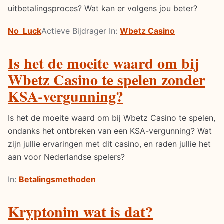
uitbetalingsproces? Wat kan er volgens jou beter?
No_Luck
Actieve Bijdrager In:
Wbetz Casino
Is het de moeite waard om bij
Wbetz Casino te spelen zonder
KSA-vergunning?
Is het de moeite waard om bij Wbetz Casino te spelen,
ondanks het ontbreken van een KSA-vergunning? Wat
zijn jullie ervaringen met dit casino, en raden jullie het
aan voor Nederlandse spelers?
In:
Betalingsmethoden
Kryptonim wat is dat?