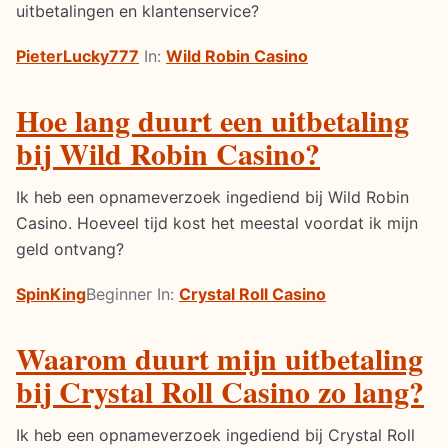
uitbetalingen en klantenservice?
PieterLucky777
In:
Wild Robin Casino
Hoe lang duurt een uitbetaling
bij Wild Robin Casino?
Ik heb een opnameverzoek ingediend bij Wild Robin
Casino. Hoeveel tijd kost het meestal voordat ik mijn
geld ontvang?
SpinKing
Beginner In:
Crystal Roll Casino
Waarom duurt mijn uitbetaling
bij Crystal Roll Casino zo lang?
Ik heb een opnameverzoek ingediend bij Crystal Roll