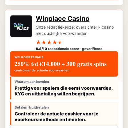
Winplace Casino
Onze redactiekeuze: overzichtelijk casino
met duidelijke voorwaarden.
★
★
★
★
★
8.8/10
redactionele score · geverifieerd
WELKOMSTBONUS
250% tot €14.000 + 300 gratis spins
controleer de actuele voorwaarden
Waarom aanbevolen
Prettig voor spelers die eerst voorwaarden,
KYC en uitbetaling willen begrijpen.
Betalen & uitbetalen
Controleer de actuele cashier voor je
voorkeursmethode en limieten.