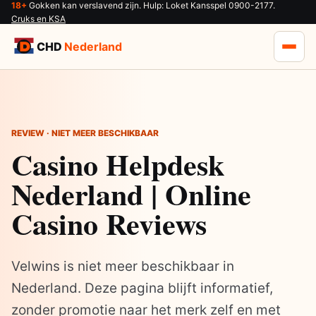
18+
Gokken kan verslavend zijn. Hulp: Loket Kansspel 0900-2177.
Cruks en KSA
CHD
Nederland
REVIEW · NIET MEER BESCHIKBAAR
Casino Helpdesk
Nederland | Online
Casino Reviews
Velwins is niet meer beschikbaar in
Nederland. Deze pagina blijft informatief,
zonder promotie naar het merk zelf en met