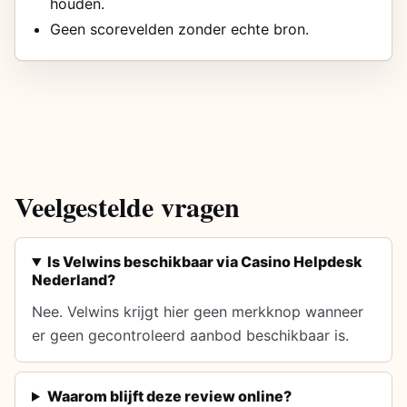
houden.
Geen scorevelden zonder echte bron.
Veelgestelde vragen
Is Velwins beschikbaar via Casino Helpdesk
Nederland?
Nee. Velwins krijgt hier geen merkknop wanneer
er geen gecontroleerd aanbod beschikbaar is.
Waarom blijft deze review online?