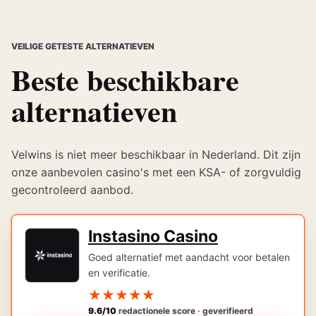
VEILIGE GETESTE ALTERNATIEVEN
Beste beschikbare
alternatieven
Velwins is niet meer beschikbaar in Nederland. Dit zijn
onze aanbevolen casino's met een KSA- of zorgvuldig
gecontroleerd aanbod.
Instasino Casino
Goed alternatief met aandacht voor betalen
en verificatie.
★
★
★
★
★
9.6/10
redactionele score · geverifieerd