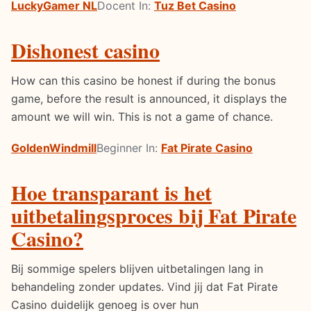
LuckyGamer NL
Docent In:
Tuz Bet Casino
Dishonest casino
How can this casino be honest if during the bonus
game, before the result is announced, it displays the
amount we will win. This is not a game of chance.
GoldenWindmill
Beginner In:
Fat Pirate Casino
Hoe transparant is het
uitbetalingsproces bij Fat Pirate
Casino?
Bij sommige spelers blijven uitbetalingen lang in
behandeling zonder updates. Vind jij dat Fat Pirate
Casino duidelijk genoeg is over hun