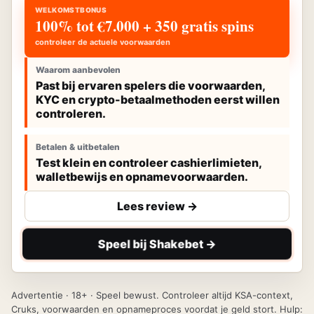
WELKOMSTBONUS
100% tot €7.000 + 350 gratis spins
controleer de actuele voorwaarden
Waarom aanbevolen
Past bij ervaren spelers die voorwaarden,
KYC en crypto-betaalmethoden eerst willen
controleren.
Betalen & uitbetalen
Test klein en controleer cashierlimieten,
walletbewijs en opnamevoorwaarden.
Lees review ->
Speel bij Shakebet ->
Advertentie · 18+ · Speel bewust. Controleer altijd KSA-context,
Cruks, voorwaarden en opnameproces voordat je geld stort. Hulp: