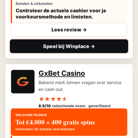
Betalen & uitbetalen
Controleer de actuele cashier voor je
voorkeursmethode en limieten.
Lees review ->
Speel bij Winplace ->
GxBet Casino
Bekend merk binnen vragen over service
en cash-out.
★
★
★
★
★
8.5/10
redactionele score · geverifieerd
WELKOMSTBONUS
Tot €4.000 + 400 gratis spins
controleer de actuele voorwaarden