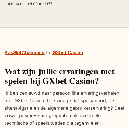
Loket Kansspel 0900-2177.
BasSlotChampion
In:
GXbet Casino
Wat zijn jullie ervaringen met
spelen bij GXbet Casino?
Ik ben benieuwd naar persoonlijke ervaringsverhalen
met GXbet Casino: hoe vind je het spelaanbod, de
site­navigatie en de algemene gebruikers­ervaring? Deel
zowel positieve hoogtepunten als eventuele
technische of speelsituaties die tegenvielen.