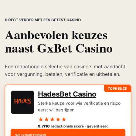
DIRECT VERDER MET EEN GETEST CASINO
Aanbevolen keuzes
naast GxBet Casino
Een redactionele selectie van casino's met aandacht
voor vergunning, betalen, verificatie en uitbetalen.
TOPKEUZE
HadesBet Casino
Sterke keuze voor wie verificatie en risico
eerst wil begrijpen.
★
★
★
★
★
9.7/10
redactionele score · geverifieerd
WELKOMSTBONUS