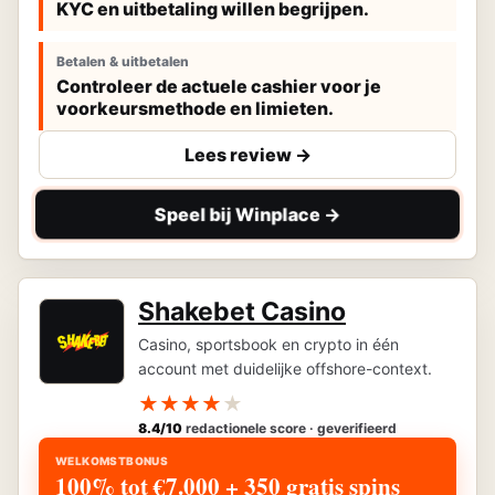
KYC en uitbetaling willen begrijpen.
Betalen & uitbetalen
Controleer de actuele cashier voor je
voorkeursmethode en limieten.
Lees review ->
Speel bij Winplace ->
Shakebet Casino
Casino, sportsbook en crypto in één
account met duidelijke offshore-context.
★
★
★
★
★
8.4/10
redactionele score · geverifieerd
WELKOMSTBONUS
100% tot €7.000 + 350 gratis spins