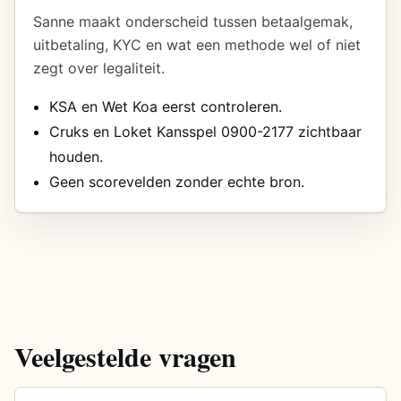
Sanne maakt onderscheid tussen betaalgemak,
uitbetaling, KYC en wat een methode wel of niet
zegt over legaliteit.
KSA en Wet Koa eerst controleren.
Cruks en Loket Kansspel 0900-2177 zichtbaar
houden.
Geen scorevelden zonder echte bron.
Veelgestelde vragen