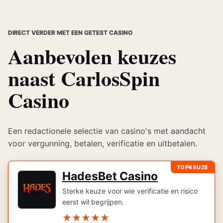
DIRECT VERDER MET EEN GETEST CASINO
Aanbevolen keuzes
naast CarlosSpin
Casino
Een redactionele selectie van casino's met aandacht
voor vergunning, betalen, verificatie en uitbetalen.
TOPKEUZE
HadesBet Casino
Sterke keuze voor wie verificatie en risico
eerst wil begrijpen.
★
★
★
★
★