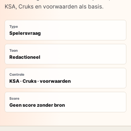
KSA, Cruks en voorwaarden als basis.
Type
Spelersvraag
Toon
Redactioneel
Controle
KSA · Cruks · voorwaarden
Score
Geen score zonder bron