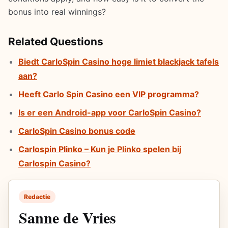
bonus into real winnings?
Related Questions
Biedt CarloSpin Casino hoge limiet blackjack tafels
aan?
Heeft Carlo Spin Casino een VIP programma?
Is er een Android-app voor CarloSpin Casino?
CarloSpin Casino bonus code
Carlospin Plinko – Kun je Plinko spelen bij
Carlospin Casino?
Redactie
Sanne de Vries