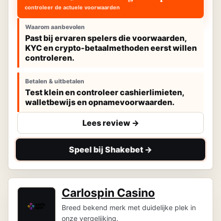
controleer de actuele voorwaarden
Waarom aanbevolen
Past bij ervaren spelers die voorwaarden,
KYC en crypto-betaalmethoden eerst willen
controleren.
Betalen & uitbetalen
Test klein en controleer cashierlimieten,
walletbewijs en opnamevoorwaarden.
Lees review ->
Speel bij Shakebet ->
Carlospin Casino
Breed bekend merk met duidelijke plek in
onze vergelijking.